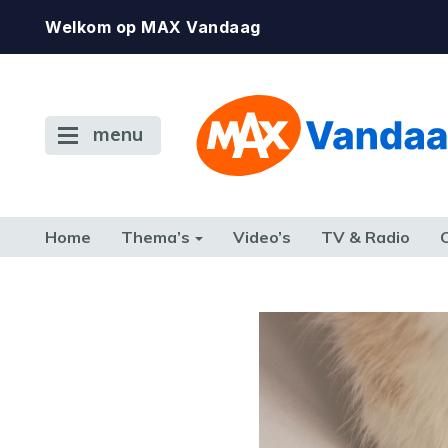
Welkom op MAX Vandaag
menu
Home
Thema’s
Video’s
TV & Radio
CONSUMENT
ETEN & DRINKEN
FAMILIE & RELATIE
GELD, W
TERUG NAAR TOEN