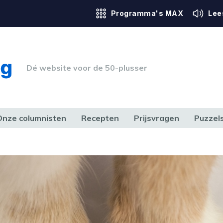
Programma's MAX
Lee
Dé website voor de 50-plusser
Onze columnisten
Recepten
Prijsvragen
Puzzel
ERK & RECHT
GEZONDHEID & SPORT
HUIS, TUIN & HOBBY
MEDIA & 