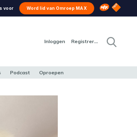
NPO Star
Omroep MAX
s voor
Word lid van Omroep MAX
Inloggen
Registreren
s
Podcast
Oproepen
CULTUUR
NATUUR & MILIEU
REIZEN & VERKEER