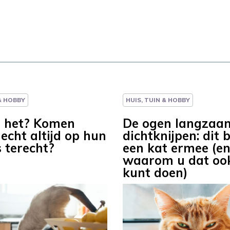
 & HOBBY
HUIS, TUIN & HOBBY
t het? Komen
De ogen langzaa
echt altijd op hun
dichtknijpen: dit 
s terecht?
een kat ermee (en 
waarom u dat oo
kunt doen)