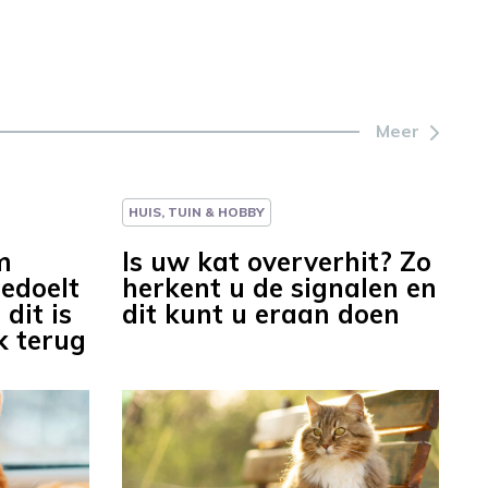
Meer
HUIS, TUIN & HOBBY
m
Is uw kat oververhit? Zo
bedoelt
herkent u de signalen en
dit is
dit kunt u eraan doen
k terug