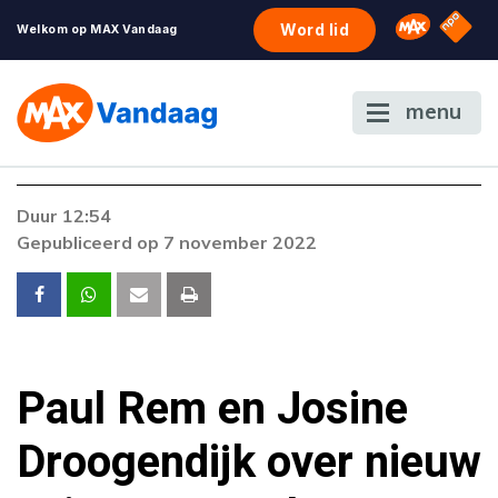
NPO S
Omroep 
Word lid
Welkom op MAX Vandaag
menu
Foutcode 403
Duur 12:54
De gewenste stream is op dit moment niet
Gepubliceerd op 7 november 2022
beschikbaar. Als het probleem zich blijft
voordoen, neem dan contact op met onze
klantenservice.
Paul Rem en Josine
Droogendijk over nieuw