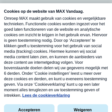
Neem hier een gratis abonnement op onze
nieuwsbrief. Elke vrijdag- en dinsdagochtend in
uw mailbox.
Verzend
Nieuwsbrief
Neem hier een gratis abonnement op onze
nieuwsbrief. Elke vrijdag- en dinsdagochtend in uw
mailbox.
Contact
Algemene voorwaarden
Privacyverklaring
Cookieverklaring