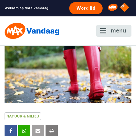
NPO S
Omroep 
Word lid
Welkom op MAX Vandaag
menu
NATUUR & MILIEU