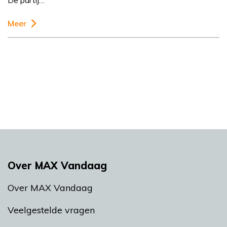
De partij…
Meer
Over MAX Vandaag
Over MAX Vandaag
Veelgestelde vragen