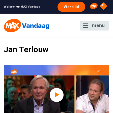
NPO S
Omroep 
Word lid
Welkom op MAX Vandaag
menu
Jan Terlouw