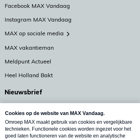
Facebook MAX Vandaag
Instagram MAX Vandaag
MAX op sociale media
MAX vakantieman
Meldpunt Actueel
Heel Holland Bakt
Nieuwsbrief
Neem hier een gratis abonnement op onze
nieuwsbrief. Elke vrijdag- en dinsdagochtend in
uw mailbox.
Verzend