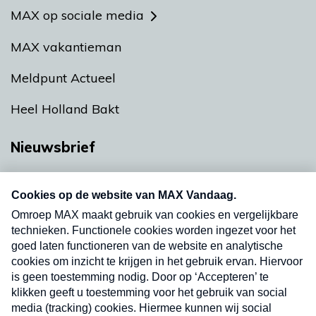
MAX op sociale media
MAX vakantieman
Meldpunt Actueel
Heel Holland Bakt
Nieuwsbrief
Neem hier een gratis abonnement op onze
nieuwsbrief. Elke vrijdag- en dinsdagochtend in
uw mailbox.
Verzend