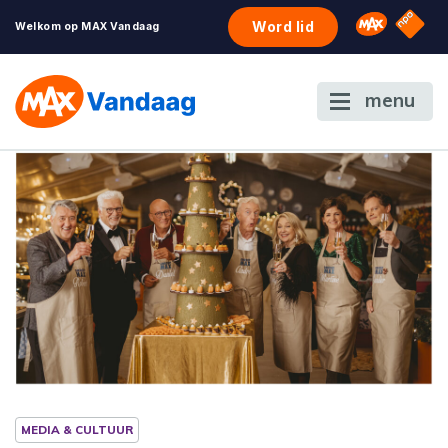
NPO S
Omroep 
Word lid
Welkom op MAX Vandaag
menu
MEDIA & CULTUUR