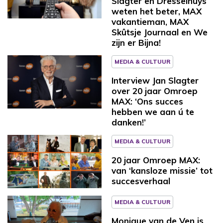
Slagter en Dresselhuys
weten het beter, MAX
vakantieman, MAX
Skûtsje Journaal en We
zijn er Bijna!
MEDIA & CULTUUR
Interview Jan Slagter
over 20 jaar Omroep
MAX: ‘Ons succes
hebben we aan ú te
danken!’
MEDIA & CULTUUR
20 jaar Omroep MAX:
van ‘kansloze missie’ tot
succesverhaal
MEDIA & CULTUUR
Monique van de Ven is