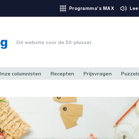
Programma's MAX
Lee
Dé website voor de 50-plusser
Onze columnisten
Recepten
Prijsvragen
Puzzel
ERK & RECHT
GEZONDHEID & SPORT
HUIS, TUIN & HOBBY
MEDIA & 