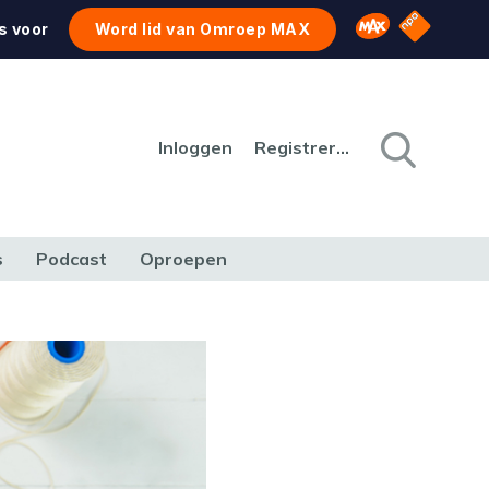
NPO Star
Omroep MAX
s voor
Word lid van Omroep MAX
Inloggen
Registreren
s
Podcast
Oproepen
CULTUUR
NATUUR & MILIEU
REIZEN & VERKEER