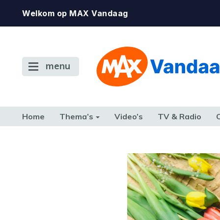
Welkom op MAX Vandaag
menu
Home
Thema’s
Video’s
TV & Radio
CONSUMENT
ETEN & DRINKEN
FAMILIE & RELATIE
GELD, W
TERUG NAAR TOEN