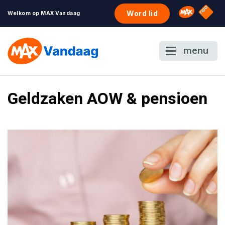
NPO S
Omroep 
Word lid
Welkom op MAX Vandaag
menu
Geldzaken AOW & pensioen