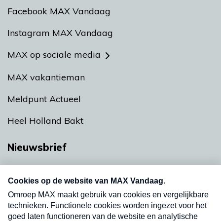
Facebook MAX Vandaag
Instagram MAX Vandaag
MAX op sociale media
MAX vakantieman
Meldpunt Actueel
Heel Holland Bakt
Nieuwsbrief
Neem hier een gratis abonnement op onze
nieuwsbrief. Elke vrijdag- en dinsdagochtend in
uw mailbox.
Verzend