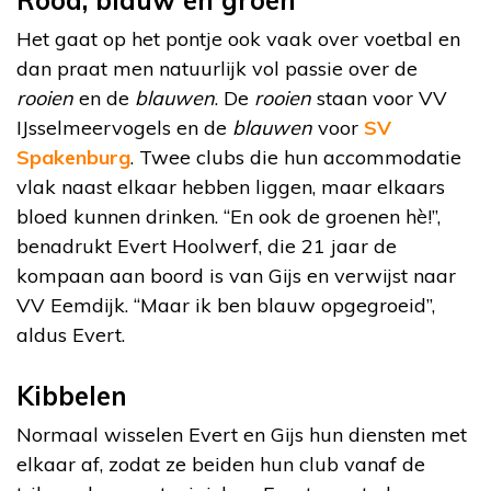
Rood, blauw en groen
Het gaat op het pontje ook vaak over voetbal en
dan praat men natuurlijk vol passie over de
rooien
en de
blauwen
. De
rooien
staan voor VV
IJsselmeervogels en de
blauwen
voor
SV
Spakenburg
. Twee clubs die hun accommodatie
vlak naast elkaar hebben liggen, maar elkaars
bloed kunnen drinken. “En ook de groenen hè!”,
benadrukt Evert Hoolwerf, die 21 jaar de
kompaan aan boord is van Gijs en verwijst naar
VV Eemdijk. “Maar ik ben blauw opgegroeid”,
aldus Evert.
Kibbelen
Normaal wisselen Evert en Gijs hun diensten met
elkaar af, zodat ze beiden hun club vanaf de