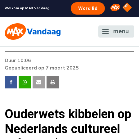
NPO S
Omroep 
Word lid
Welkom op MAX Vandaag
menu
Foutcode 6001
Duur 10:06
Er is een licentie-fout opgetreden. Als het
Gepubliceerd op 7 maart 2025
probleem zich blijft voordoen, neem dan
contact op met onze klantenservice.
Ouderwets kibbelen op
Nederlands cultureel