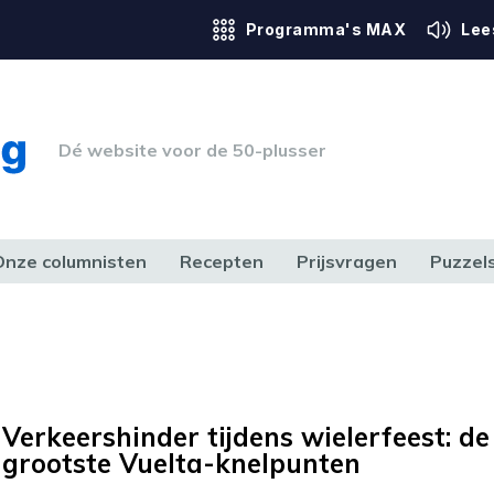
Programma's MAX
Lee
Dé website voor de 50-plusser
Onze columnisten
Recepten
Prijsvragen
Puzzel
ERK & RECHT
GEZONDHEID & SPORT
HUIS, TUIN & HOBBY
MEDIA & 
Verkeershinder tijdens wielerfeest: de
grootste Vuelta-knelpunten