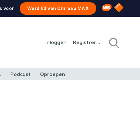
NPO Star
Omroep MAX
s voor
Word lid van Omroep MAX
Inloggen
Registreren
s
Podcast
Oproepen
CULTUUR
NATUUR & MILIEU
REIZEN & VERKEER