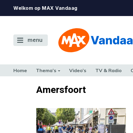
Welkom op MAX Vandaag
menu
Home
Thema’s
Video’s
TV & Radio
CONSUMENT
ETEN & DRINKEN
FAMILIE & RELATIE
GELD, W
Amersfoort
TERUG NAAR TOEN