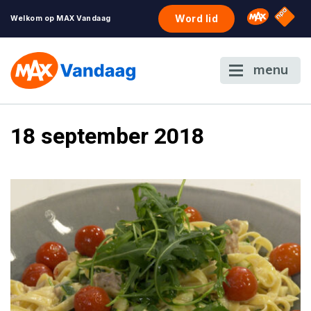
NPO S
Omroep 
Word lid
Welkom op MAX Vandaag
menu
18 september 2018