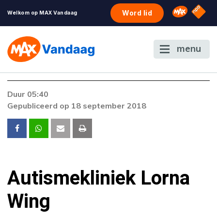
NPO S
Omroep 
Word lid
Welkom op MAX Vandaag
menu
Foutcode 403
Duur 05:40
De gewenste stream is op dit moment niet
Gepubliceerd op 18 september 2018
beschikbaar. Als het probleem zich blijft
voordoen, neem dan contact op met onze
klantenservice.
Autismekliniek Lorna
Wing