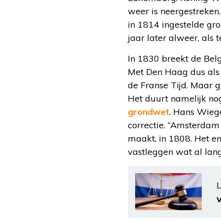
weer is neergestreken
in 1814 ingestelde gr
jaar later alweer, als
In 1830 breekt de Belg
Met Den Haag dus als r
de Franse Tijd. Maar 
Het duurt namelijk no
grondwet
. Hans Wiege
correctie. “Amsterdam
maakt, in 1808. Het en
vastleggen wat al lang
L