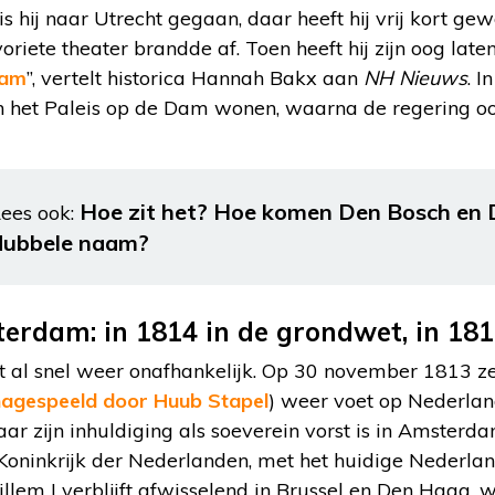
is hij naar Utrecht gegaan, daar heeft hij vrij kort g
avoriete theater brandde af. Toen heeft hij zijn oog lat
dam
”, vertelt historica Hannah Bakx aan
NH Nieuws
. 
n het Paleis op de Dam wonen, waarna de regering 
Hoe zit het? Hoe komen Den Bosch en
ees ook:
dubbele naam?
rdam: in 1814 in de grondwet, in 181
al snel weer onafhankelijk. Op 30 november 1813 ze
 nagespeeld door Huub Stapel
) weer voet op Nederla
aar zijn inhuldiging als soeverein vorst is in Amsterd
Koninkrijk der Nederlanden, met het huidige Nederlan
lem I verblijft afwisselend in Brussel en Den Haag, 