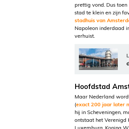
prettig vond. Dus toen 
stad te klein en zijn f
stadhuis van Amster
Napoleon inderdaad i
verhuist.
L
Hoofdstad Amste
Maar Nederland wordt 
(
exact 200 jaar later
hij in Scheveningen, m
ontstaat het Verenigd 
Luxemburg. Koning Wil