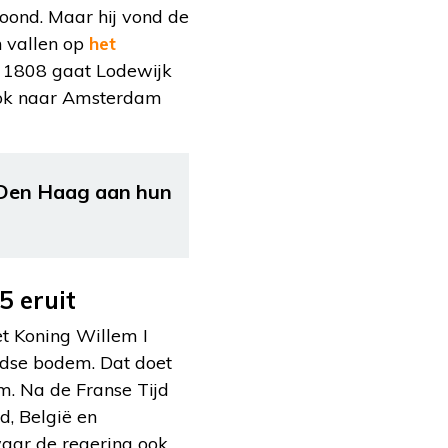
ewoond. Maar hij vond de
en vallen op
het
In 1808 gaat Lodewijk
ook naar Amsterdam
 Den Haag aan hun
5 eruit
t Koning Willem I
ndse bodem. Dat doet
am. Na de Franse Tijd
d, België en
waar de regering ook