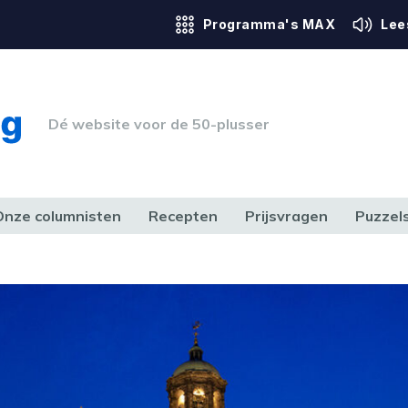
Programma's MAX
Lee
Dé website voor de 50-plusser
Onze columnisten
Recepten
Prijsvragen
Puzzel
ERK & RECHT
GEZONDHEID & SPORT
HUIS, TUIN & HOBBY
MEDIA & 