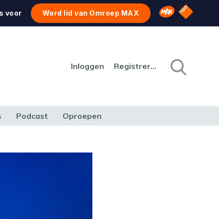
NPO Star
Omroep MAX
s voor
Word lid van Omroep MAX
Inloggen
Registreren
s
Podcast
Oproepen
CULTUUR
NATUUR & MILIEU
REIZEN & VERKEER