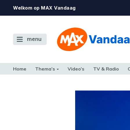
Welkom op MAX Vandaag
menu
Home
Thema’s
Video’s
TV & Radio
CONSUMENT
ETEN & DRINKEN
FAMILIE & RELATIE
GELD, W
TERUG NAAR TOEN