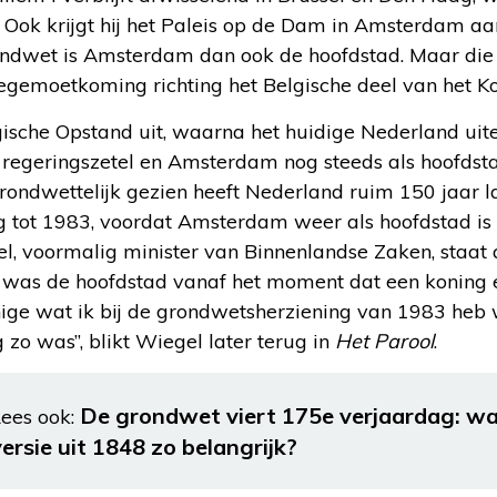
. Ook krijgt hij het Paleis op de Dam in Amsterdam a
ondwet is Amsterdam dan ook de hoofdstad. Maar die 
 tegemoetkoming richting het Belgische deel van het Ko
ische Opstand uit, waarna het huidige Nederland uitei
egeringszetel en Amsterdam nog steeds als hoofdstad,
grondwettelijk gezien heeft Nederland ruim 150 jaar l
g tot 1983, voordat Amsterdam weer als hoofdstad i
l, voormalig minister van Binnenlandse Zaken, staat
 was de hoofdstad vanaf het moment dat een koning e
ige wat ik bij de grondwetsherziening van 1983 heb w
 zo was”, blikt Wiegel later terug in
Het Parool
.
De grondwet viert 175e verjaardag: waa
ees ook:
versie uit 1848 zo belangrijk?