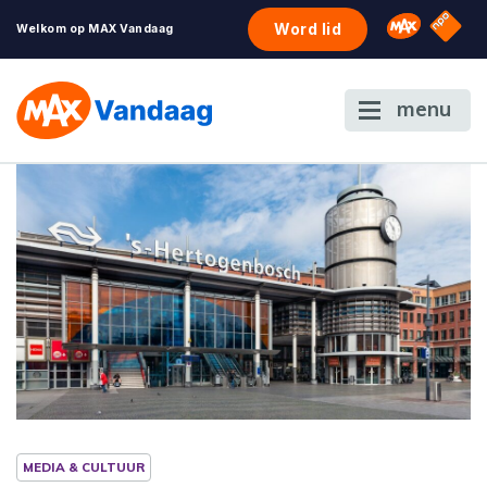
NPO S
Omroep 
Word lid
Welkom op MAX Vandaag
menu
MEDIA & CULTUUR