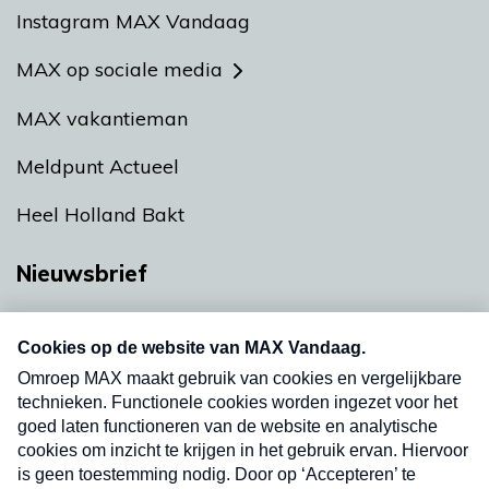
Instagram MAX Vandaag
MAX op sociale media
MAX vakantieman
Meldpunt Actueel
Heel Holland Bakt
Nieuwsbrief
Neem hier een gratis abonnement op onze
nieuwsbrief. Elke vrijdag- en dinsdagochtend in
uw mailbox.
Verzend