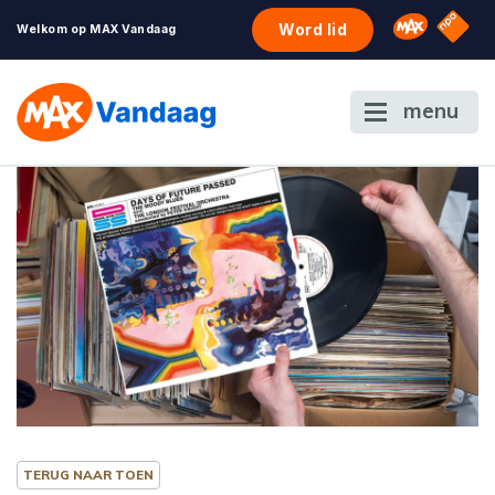
NPO S
Omroep 
Word lid
Welkom op MAX Vandaag
menu
TERUG NAAR TOEN