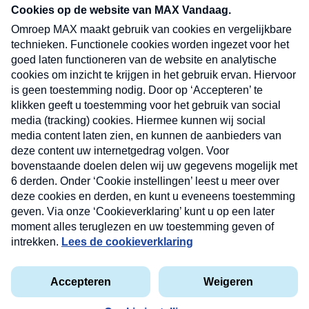
nieuwsbrief. Elke vrijdag- en dinsdagochtend in
uw mailbox.
Verzend
Nieuwsbrief
Neem hier een gratis abonnement op onze
nieuwsbrief. Elke vrijdag- en dinsdagochtend in uw
mailbox.
Contact
Algemene voorwaarden
Privacyverklaring
Cookieverklaring
Kwetsbaarheid melden
privacyverklaring
Copyright © 2026 MAX Vandaag -
Omroep MAX