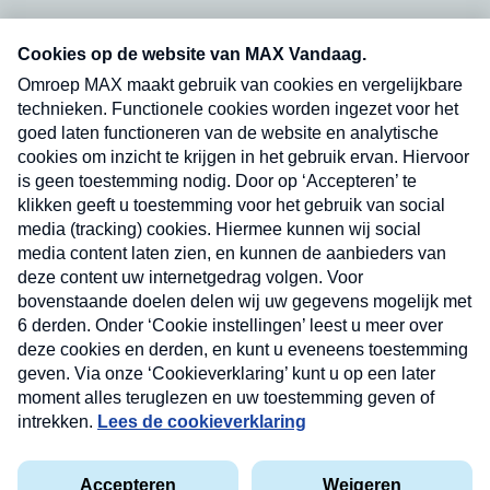
Neem hier een gratis abonnement op onze
nieuwsbrief. Elke vrijdag- en dinsdagochtend in
uw mailbox.
Verzend
Nieuwsbrief
Neem hier een gratis abonnement op onze
nieuwsbrief. Elke vrijdag- en dinsdagochtend in uw
mailbox.
Contact
Algemene voorwaarden
Privacyverklaring
Cookieverklaring