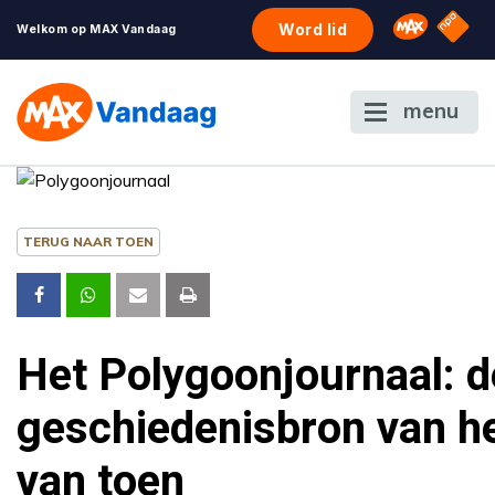
NPO S
Omroep 
Word lid
Welkom op MAX Vandaag
menu
TERUG NAAR TOEN
Het Polygoonjournaal: d
geschiedenisbron van h
van toen