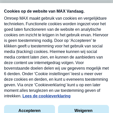
Neem hier een gratis abonnement op onze
nieuwsbrief. Elke vrijdag- en dinsdagochtend in
uw mailbox.
Verzend
Nieuwsbrief
Neem hier een gratis abonnement op onze
nieuwsbrief. Elke vrijdag- en dinsdagochtend in uw
mailbox.
Contact
Algemene voorwaarden
Privacyverklaring
Cookieverklaring