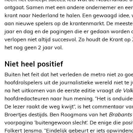
ontgaat. Samen met een andere ondernemer en een Du
krant naar Nederland te halen. Een gewaagd idee,
aan nieuwe spelers op de krantenmarkt. De meeste la
jaar en dag en de pogingen die er gedaan worden o
verlopen niet altijd succesvol. Zo houdt de Krant o
het nog geen 2 jaar vol.
Niet heel positief
Buiten het feit dat het verleden de metro niet zo go
hoofdrolspelers uit de journalistieke wereld niet te 
na het uitkomen van de eerste editie vraagt
de Vol
hoofdredacteuren naar hun mening. “Het is onduidelij
De lezer raakt de weg kwijt”, is het commentaar va
Broertjes destijds. Ben Roogmans van het
Brabants
voorpagina ‘buitengewoon slecht’. De enige die positi
Folkert Jensma. “Eindelijk gebeurt er iets opwindends