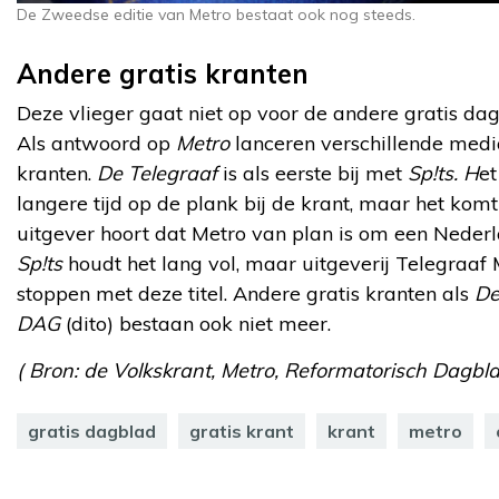
De Zweedse editie van Metro bestaat ook nog steeds.
Andere gratis kranten
Deze vlieger gaat niet op voor de andere gratis da
Als antwoord op
Metro
lanceren verschillende medi
kranten.
De Telegraaf
is als eerste bij met
Sp!ts. H
et
langere tijd op de plank bij de krant, maar het kom
uitgever hoort dat Metro van plan is om een Nederla
Sp!ts
houdt het lang vol, maar uitgeverij Telegraaf
stoppen met deze titel. Andere gratis kranten als
De
DAG
(dito) bestaan ook niet meer.
( Bron: de Volkskrant, Metro, Reformatorisch Dagbl
gratis dagblad
gratis krant
krant
metro