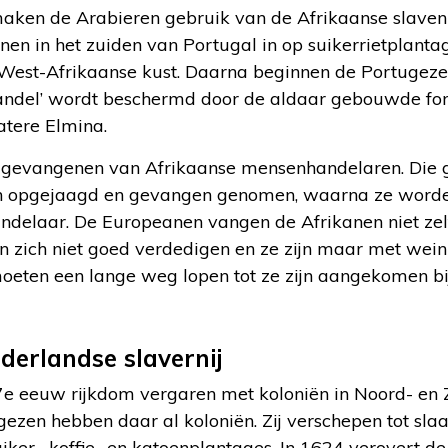
ken de Arabieren gebruik van de Afrikaanse slavenma
en in het zuiden van Portugal in op suikerrietplantag
West-Afrikaanse kust. Daarna beginnen de Portugez
handel’ wordt beschermd door de aldaar gebouwde fort
atere Elmina.
gevangenen van Afrikaanse mensenhandelaren. Die 
den opgejaagd en gevangen genomen, waarna ze worde
delaar. De Europeanen vangen de Afrikanen niet zelf
en zich niet goed verdedigen en ze zijn maar met wei
eten een lange weg lopen tot ze zijn aangekomen bi
derlandse slavernij
7e eeuw rijkdom vergaren met koloniën in Noord- en
ezen hebben daar al koloniën. Zij verschepen tot sl
ker-, koffie- en katoenplantages. In 1624 verovert d