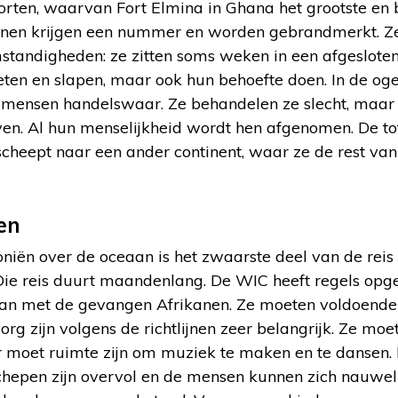
rten, waarvan Fort Elmina in Ghana het grootste en be
nen krijgen een nummer en worden gebrandmerkt. Ze l
standigheden: ze zitten soms weken in een afgesloten
eten en slapen, maar ook hun behoefte doen. In de og
 mensen handelswaar. Ze behandelen ze slecht, maar
jven. Al hun menselijkheid wordt hen afgenomen. De t
cheept naar een ander continent, waar ze de rest v
en
niën over de oceaan is het zwaarste deel van de reis 
ie reis duurt maandenlang. De WIC heeft regels opge
 met de gevangen Afrikanen. Ze moeten voldoende t
rg zijn volgens de richtlijnen zeer belangrijk. Ze mo
moet ruimte zijn om muziek te maken en te dansen. I
schepen zijn overvol en de mensen kunnen zich nauwel