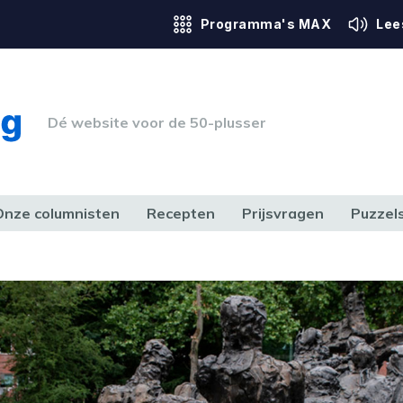
Programma's MAX
Lee
Dé website voor de 50-plusser
Onze columnisten
Recepten
Prijsvragen
Puzzel
ERK & RECHT
GEZONDHEID & SPORT
HUIS, TUIN & HOBBY
MEDIA & 