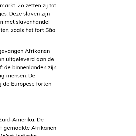
rkt. Zo zetten zij tot
es. Deze slaven zijn
en met slavenhandel
en, zoals het fort São
gevangen Afrikanen
n uitgeleverd aan de
: de binnenlanden zijn
nig mensen. De
j de Europese forten
 Zuid-Amerika. De
aaf gemaakte Afrikanen
e West-Indische