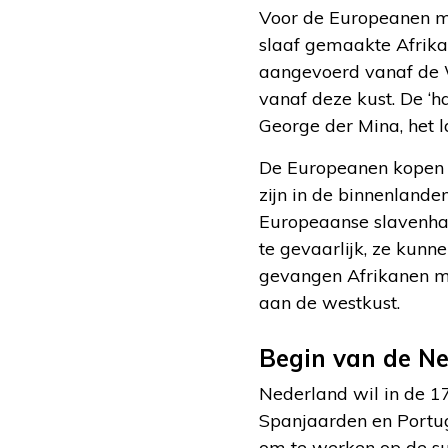
Voor de Europeanen ma
slaaf gemaakte Afrikan
aangevoerd vanaf de 
vanaf deze kust. De ‘
George der Mina, het l
De Europeanen kopen 
zijn in de binnenlan
Europeaanse slavenhan
te gevaarlijk, ze kunn
gevangen Afrikanen mo
aan de westkust.
Begin van de Ne
Nederland wil in de 1
Spanjaarden en Portug
om te werken op de sui