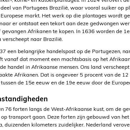
eel van Portugees Brazilië, waar vooral suiker op p
Europese markt. Het werk op die plantages wordt ged
maar er ontstaat een tekort aan deze gedwongen wer
f gevangen Afrikanen te kopen. In 1636 worden de 1e
 verscheept naar Brazilië.
37 een belangrijke handelspost op de Portugezen, nam
t vanaf dat moment een machtsbasis op het Afrikaan
de handel in Afrikaanse mensen. Ons land verscheept
akte Afrikanen. Dat is ongeveer 5 procent van de 12 m
tussen de 15e eeuw en de 19e eeuw door de Europea
mstandigheden
 76 forten langs de West-Afrikaanse kust, om de ge
ze op transport gaan. Deze forten zijn gebouwd van he
a, duizenden kilometers zuidelijker. Nederland verove