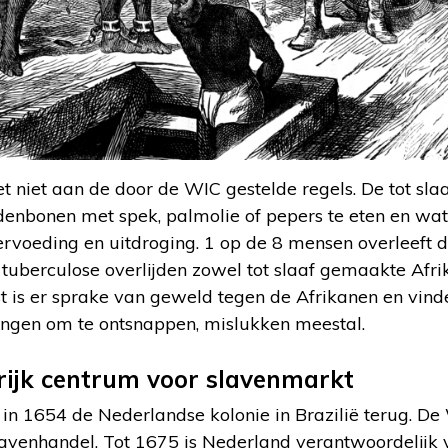
t niet aan de door de WIC gestelde regels. De tot sl
denbonen met spek, palmolie of pepers te eten en wat
rvoeding en uitdroging. 1 op de 8 mensen overleeft d
 tuberculose overlijden zowel tot slaaf gemaakte Afr
t is er sprake van geweld tegen de Afrikanen en vind
ingen om te ontsnappen, mislukken meestal.
rijk centrum voor slavenmarkt
n 1654 de Nederlandse kolonie in Brazilië terug. De 
lavenhandel. Tot 1675 is Nederland verantwoordelijk v