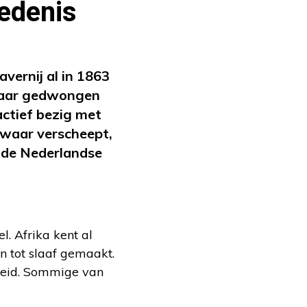
iedenis
avernij al in 1863
jaar gedwongen
actief bezig met
swaar verscheept,
 de Nederlandse
l. Afrika kent al
n tot slaaf gemaakt.
beid. Sommige van