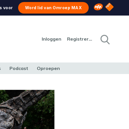
NPO Star
Omroep MAX
s voor
Word lid van Omroep MAX
Inloggen
Registreren
s
Podcast
Oproepen
CULTUUR
NATUUR & MILIEU
REIZEN & VERKEER