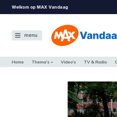
Welkom op MAX Vandaag
menu
Home
Thema’s
Video’s
TV & Radio
CONSUMENT
ETEN & DRINKEN
FAMILIE & RELATIE
GELD, W
TERUG NAAR TOEN