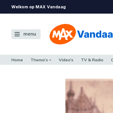
Welkom op MAX Vandaag
menu
Home
Thema’s
Video’s
TV & Radio
CONSUMENT
ETEN & DRINKEN
FAMILIE & RELATIE
GELD, W
TERUG NAAR TOEN