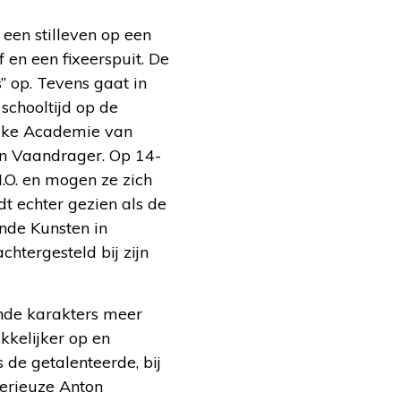
t een stilleven op een
f en een fixeerspuit. De
” op. Tevens gaat in
schooltijd op de
ijke Academie van
 en Vaandrager. Op 14-
M.O. en mogen ze zich
t echter gezien als de
nde Kunsten in
htergesteld bij zijn
ende karakters meer
kkelijker op en
 de getalenteerde, bij
serieuze Anton