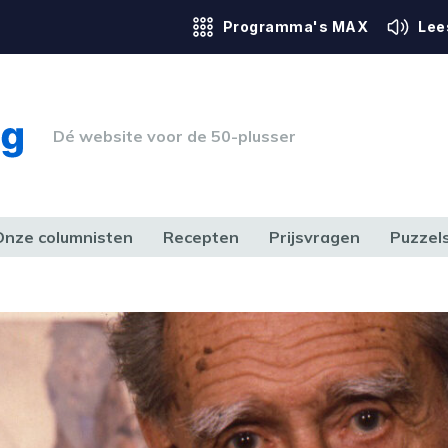
Programma's MAX
Lee
Dé website voor de 50-plusser
Onze columnisten
Recepten
Prijsvragen
Puzzel
ERK & RECHT
GEZONDHEID & SPORT
HUIS, TUIN & HOBBY
MEDIA & 