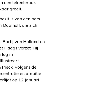
on een tekenleraar.
kaar groeit.
ezit is van een pers.
 Daalhoff, die zich
e Partij van Holland en
et Haags verzet. Hij
rlog in
llustreert
 Pieck. Volgens de
ncentratie en ambitie
rlijdt op 12 januari