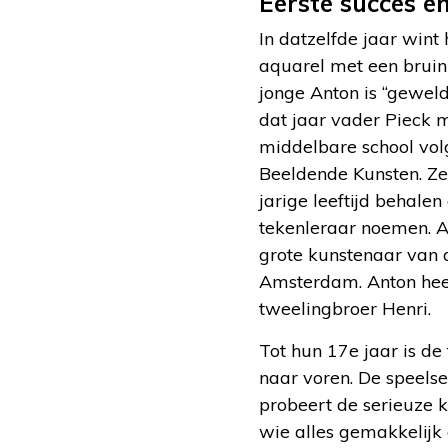
Eerste succes en
In datzelfde jaar wint h
aquarel met een bruin p
jonge Anton is “geweld
dat jaar vader Pieck m
middelbare school vol
Beeldende Kunsten. Ze 
jarige leeftijd behale
tekenleraar noemen. An
grote kunstenaar van
Amsterdam. Anton heeft
tweelingbroer Henri.
Tot hun 17e jaar is de
naar voren. De speels
probeert de serieuze k
wie alles gemakkelijk 