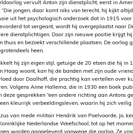
ldoorlog vervult Anton zijn dienstplicht, eerst in Amer
“Die jongen, daar komt niks van terecht, hij kijkt altijd
lusie uit het psychologisch onderzoek dat in 1915 voor 
bevorderd tot sergeant, wordt hij overgeplaatst naar 
re dienstplichtigen. Door zijn nieuwe positie krijgt hij 
n thuis en bezoekt verschillende plaatsen. De oorlog 
 grotendeels heen.
lt hij zijn eigen stijl, getuige de 20 etsen die hij in
en Haag woont, kan hij de banden met zijn oude vrien
loed door Daalhoff, die prachtig kan vertellen over ku
en. Volgens Anne Hallema, die in 1930 een boek publ
n deze gesprekken “een andere richting aan Antons ge
n kleurrijk verbeeldingsleven, waarin hij zich veilig t
zus van mede militair Hendrik van Poelvoorde, Jo, kenne
 Koninklijke Nederlandse Weefschool, tot op het mome
nen worden aangeleverd vanwege die oorlog. Ze vindt 