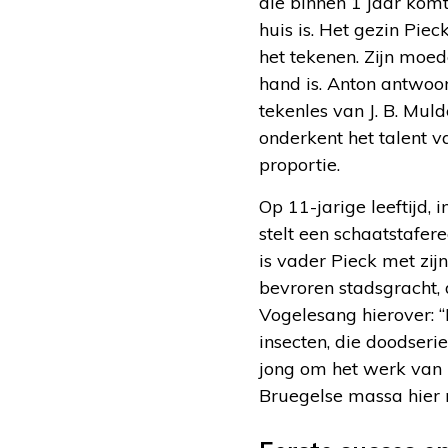
die binnen 1 jaar komt
huis is. Het gezin Piec
het tekenen. Zijn moed
hand is. Anton antwoor
tekenles van J. B. Mul
onderkent het talent v
proportie.
Op 11-jarige leeftijd,
stelt een schaatstafer
is vader Pieck met zij
bevroren stadsgracht, 
Vogelesang hierover: “
insecten, die doodserie
jong om het werk van 
Bruegelse massa hier 