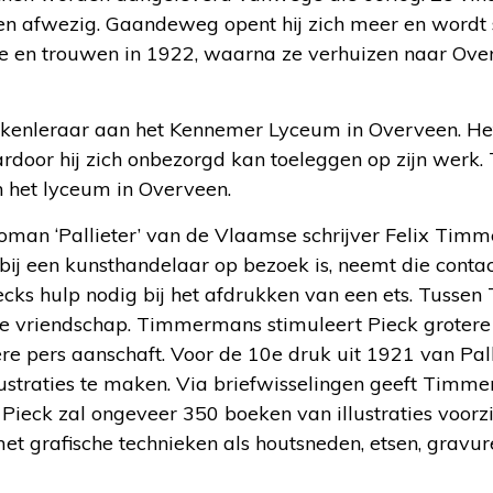
n afwezig. Gaandeweg opent hij zich meer en wordt
atie en trouwen in 1922, waarna ze verhuizen naar Ove
ekenleraar aan het Kennemer Lyceum in Overveen. Het
door hij zich onbezorgd kan toeleggen op zijn werk. 
n het lyceum in Overveen.
roman ‘Pallieter’ van de Vlaamse schrijver Felix Tim
j een kunsthandelaar op bezoek is, neemt die contac
ks hulp nodig bij het afdrukken van een ets. Tusse
ge vriendschap. Timmermans stimuleert Pieck grotere
re pers aanschaft. Voor de 10e druk uit 1921 van Pal
straties te maken. Via briefwisselingen geeft Timme
n. Pieck zal ongeveer 350 boeken van illustraties voorzi
et grafische technieken als houtsneden, etsen, gravures