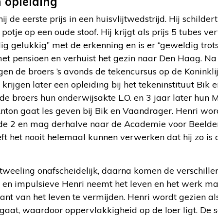
 opleiding
ij de eerste prijs in een huisvlijtwedstrijd. Hij schilder
otje op een oude stoof. Hij krijgt als prijs 5 tubes ver
ig gelukkig” met de erkenning en is er “geweldig trots
et pensioen en verhuist het gezin naar Den Haag. Na 
gen de broers ’s avonds de tekencursus op de Koninkl
krijgen later een opleiding bij het tekeninstituut Bik
n de broers hun onderwijsakte L.O. en 3 jaar later hun 
ton gaat les geven bij Bik en Vaandrager. Henri word
 de 2 en mag derhalve naar de Academie voor Beelde
 het nooit helemaal kunnen verwerken dat hij zo is ac
 tweeling onafscheidelijk, daarna komen de verschill
e en impulsieve Henri neemt het leven en het werk ma
ant van het leven te vermijden. Henri wordt gezien als
gaat, waardoor oppervlakkigheid op de loer ligt. De 