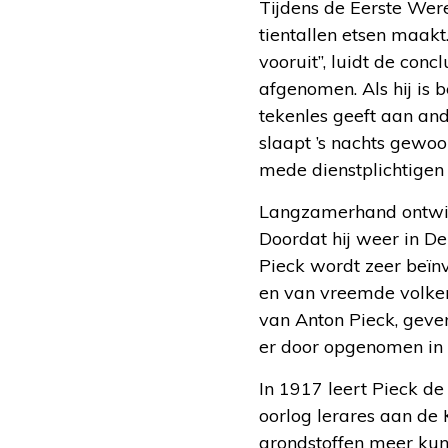
Tijdens de Eerste Were
tientallen etsen maakt. 
vooruit”, luidt de conc
afgenomen. Als hij is 
tekenles geeft aan ande
slaapt ’s nachts gewoo
mede dienstplichtigen
Langzamerhand ontwikke
Doordat hij weer in D
Pieck wordt zeer beïnv
en van vreemde volker
van Anton Pieck, geve
er door opgenomen in ee
In 1917 leert Pieck de 
oorlog lerares aan de
grondstoffen meer kun