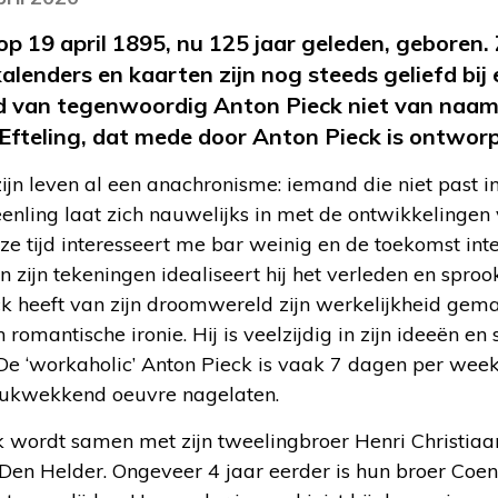
p 19 april 1895, nu 125 jaar geleden, geboren.
alenders en kaarten zijn nog steeds geliefd bij 
gd van tegenwoordig Anton Pieck niet van naam
Efteling, dat mede door Anton Pieck is ontwor
zijn leven al een anachronisme: iemand die niet past in
enling laat zich nauwelijks in met de ontwikkelingen va
eze tijd interesseert me bar weinig en de toekomst inte
In zijn tekeningen idealiseert hij het verleden en spr
ck heeft van zijn droomwereld zijn werkelijkheid gema
 romantische ironie. Hij is veelzijdig in zijn ideeën e
De ‘workaholic’ Anton Pieck is vaak 7 dagen per week
rukwekkend oeuvre nagelaten.
k wordt samen met zijn tweelingbroer Henri Christiaa
 Den Helder. Ongeveer 4 jaar eerder is hun broer Coe