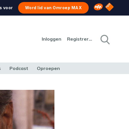
NPO Star
Omroep MAX
s voor
Word lid van Omroep MAX
Inloggen
Registreren
s
Podcast
Oproepen
CULTUUR
NATUUR & MILIEU
REIZEN & VERKEER