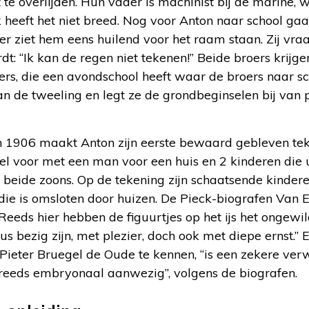
 te overlijden. Hun vader is machinist bij de marine, 
k heeft het niet breed. Nog voor Anton naar school gaat, 
er ziet hem eens huilend voor het raam staan. Zij vr
dt: “Ik kan de regen niet tekenen!” Beide broers krijg
ders, die een avondschool heeft waar de broers naar sc
an de tweeling en legt ze de grondbeginselen bij van 
 in 1906 maakt Anton zijn eerste bewaard gebleven te
eel voor met een man voor een huis en 2 kinderen die u
n beide zoons. Op de tekening zijn schaatsende kindere
die is omsloten door huizen. De Pieck-biografen Van E
Reeds hier hebben de figuurtjes op het ijs het ongewi
us bezig zijn, met plezier, doch ook met diepe ernst.” E
Pieter Bruegel de Oude te kennen, “is een zekere ve
reeds embryonaal aanwezig”, volgens de biografen.