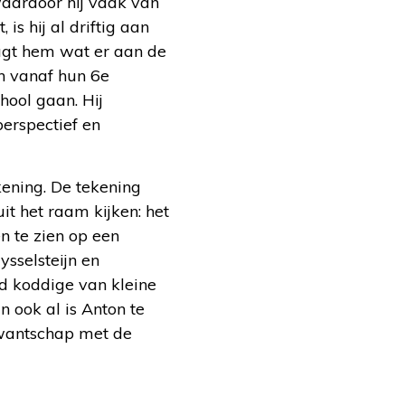
waardoor hij vaak van
is hij al driftig aan
aagt hem wat er aan de
en vanaf hun 6e
hool gaan. Hij
perspectief en
kening. De tekening
it het raam kijken: het
n te zien op een
ysselsteijn en
ld koddige van kleine
n ook al is Anton te
rwantschap met de