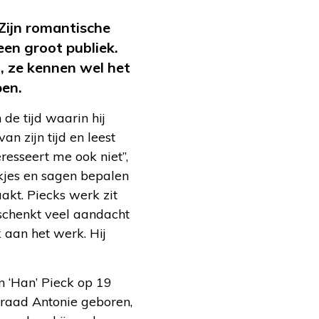
 Zijn romantische
een groot publiek.
, ze kennen wel het
pen.
 de tijd waarin hij
n zijn tijd en leest
resseert me ook niet”,
ookjes en sagen bepalen
akt. Piecks werk zit
n schenkt veel aandacht
 aan het werk. Hij
n ‘Han’ Pieck op 19
nraad Antonie geboren,