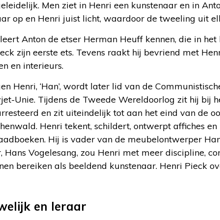
eleidelijk. Men ziet in Henri een kunstenaar en in Ant
r op en Henri juist licht, waardoor de tweeling uit el
leert Anton de etser Herman Heuff kennen, die in het b
ck zijn eerste ets. Tevens raakt hij bevriend met Henri
n en interieurs.
n Henri, ‘Han’, wordt later lid van de Communistisch
vjet-Unie. Tijdens de Tweede Wereldoorlog zit hij bij h
resteerd en zit uiteindelijk tot aan het eind van de oo
nwald. Henri tekent, schildert, ontwerpt affiches en i
adboeken. Hij is vader van de meubelontwerper Han
r, Hans Vogelesang, zou Henri met meer discipline, co
en bereiken als beeldend kunstenaar. Henri Pieck ove
welijk en leraar