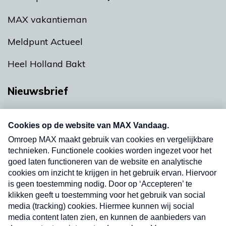
MAX vakantieman
Meldpunt Actueel
Heel Holland Bakt
Nieuwsbrief
Neem hier een gratis abonnement op onze
nieuwsbrief. Elke vrijdag- en dinsdagochtend in
uw mailbox.
Verzend