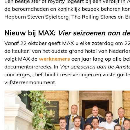
Een beetje ster of royalty logeert bij een verblijf 
de beroemdheden en koninklijk bezoek behoren koni
Hepburn Steven Spielberg, The Rolling Stones en Bill
Nieuw bij MAX:
Vier seizoenen aan d
Vanaf 22 oktober geeft MAX u elke zaterdag om 22.05
de keuken’ van het oudste grand hotel van Nederla
volgt MAX de
werknemers
een jaar lang op alle b
documentairereeks. In
Vier seizoenen aan de Amste
conciërges, chef, hoofd reserveringen en vaste gast
vijfsterrenmonument.