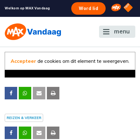
NPO S
Omroep 
Word lid
Welkom op MAX Vandaag
menu
Accepteer
de cookies om dit element te weergeven.
REIZEN & VERKEER