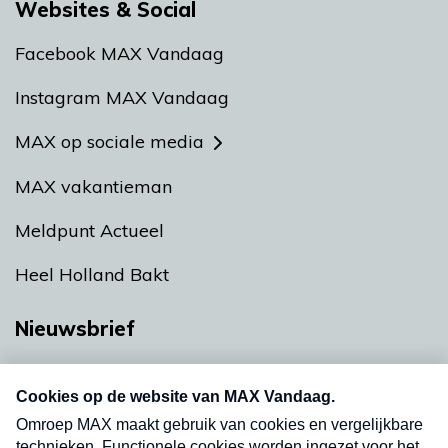
Websites & Social
Facebook MAX Vandaag
Instagram MAX Vandaag
MAX op sociale media
MAX vakantieman
Meldpunt Actueel
Heel Holland Bakt
Nieuwsbrief
Neem hier een gratis abonnement op onze
nieuwsbrief. Elke vrijdag- en dinsdagochtend in
uw mailbox.