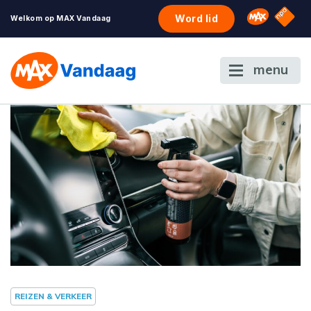
NPO S
Omroep 
Word lid
Welkom op MAX Vandaag
menu
REIZEN & VERKEER