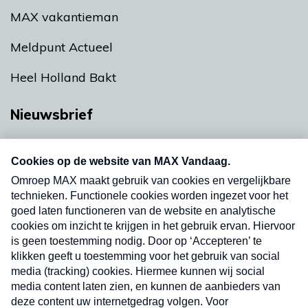
MAX vakantieman
Meldpunt Actueel
Heel Holland Bakt
Nieuwsbrief
Neem hier een gratis abonnement op onze
nieuwsbrief. Elke vrijdag- en dinsdagochtend in
uw mailbox.
Verzend