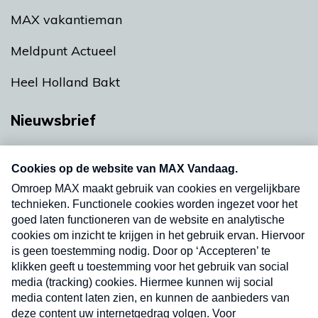
MAX vakantieman
Meldpunt Actueel
Heel Holland Bakt
Nieuwsbrief
Neem hier een gratis abonnement op onze
nieuwsbrief. Elke vrijdag- en dinsdagochtend in
uw mailbox.
Verzend