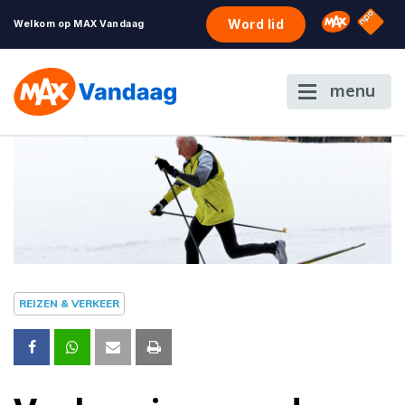
NPO S
Omroep 
Word lid
Welkom op MAX Vandaag
menu
REIZEN & VERKEER