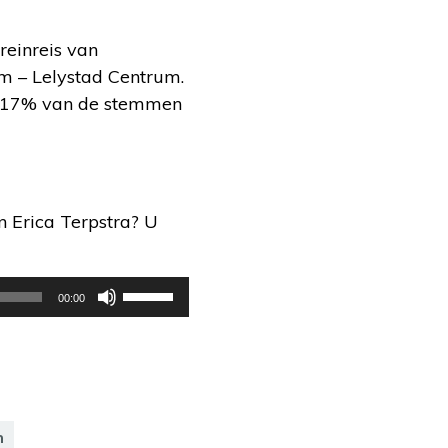
reinreis van
m – Lelystad Centrum.
et 17% van de stemmen
n Erica Terpstra? U
Gebruik
00:00
Omhoog/Omlaag
pijltoetsen
om
het
volume
n