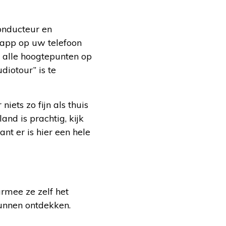
onducteur en
-app op uw telefoon
r alle hoogtepunten op
diotour” is te
iets zo fijn als thuis
nd is prachtig, kijk
nt er is hier een hele
rmee ze zelf het
kunnen ontdekken.