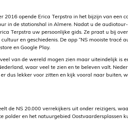
2016 opende Erica Terpstra in het bijzijn van een c
ur in de stationshal in Almere. Nadat u de audiotour
rica Terpstra uw persoonlijke gids. Ze praat u bij ove
 cultuur en geschiedenis. De app “NS mooiste tracé au
tore en Google Play.
 veel van de wereld mogen zien maar uiteindelijk is er n
derland, waar veel te zien en te beleven valt. Nederla
r dus lekker voor zitten en kijk vooral naar buiten, wa
t de NS 20.000 verrekijkers uit onder reizigers, waa
tste polder en het natuurgebied Oostvaardersplassen 