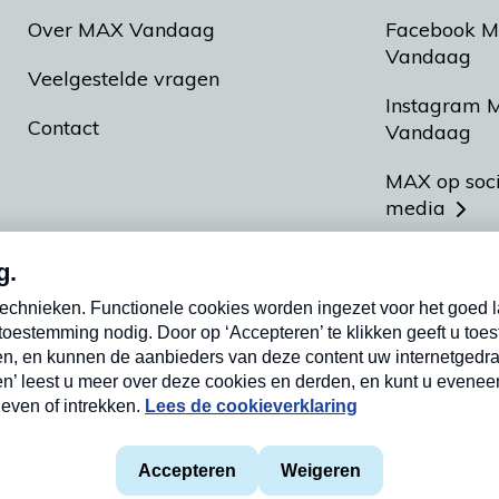
Over MAX Vandaag
Facebook 
Vandaag
Veelgestelde vragen
Instagram 
Contact
Vandaag
MAX op soc
media
MAX vakan
Meldpunt A
Heel Hollan
aarden
Privacyverklaring
Cookieverklaring