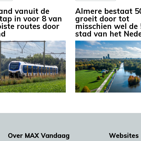
and vanuit de
Almere bestaat 50
stap in voor 8 van
groeit door tot
iste routes door
misschien wel de 
nd
stad van het Ned
Over MAX Vandaag
Websites 