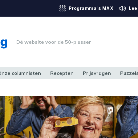
Programma's MAX
Lee
Dé website voor de 50-plusser
Onze columnisten
Recepten
Prijsvragen
Puzzel
ERK & RECHT
GEZONDHEID & SPORT
HUIS, TUIN & HOBBY
MEDIA & 