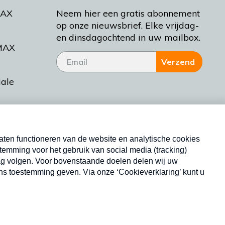
MAX
Neem hier een gratis abonnement
op onze nieuwsbrief. Elke vrijdag-
en dinsdagochtend in uw mailbox.
MAX
Verzend
iale
tieman
ctueel
Nieuwsbrief
d Bakt
Neem hier een gratis abonnement op onze
nieuwsbrief. Elke vrijdag- en dinsdagochtend in uw
mailbox.
Copyright © 2026 MAX Vandaag -
Omroep MAX