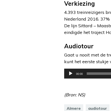
Verkiezing
4.393 treinreizigers b
Nederland 2016. 37% 
De lijn Sittard – Maa
eindigde het traject H
Audiotour
Gaat u nooit met de t
kunt het eerste stukje 
Audiospeler
00:00
(Bron: NS)
Almere
audiotour