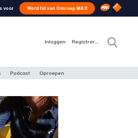
NPO Star
Omroep MAX
s voor
Word lid van Omroep MAX
Inloggen
Registreren
s
Podcast
Oproepen
CULTUUR
NATUUR & MILIEU
REIZEN & VERKEER