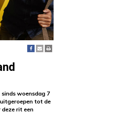
and
ad sinds woensdag 7
s uitgeroepen tot de
 deze rit een