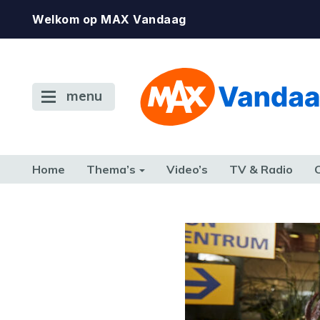
Welkom op MAX Vandaag
menu
Home
Thema’s
Video’s
TV & Radio
CONSUMENT
ETEN & DRINKEN
FAMILIE & RELATIE
GELD, W
TERUG NAAR TOEN