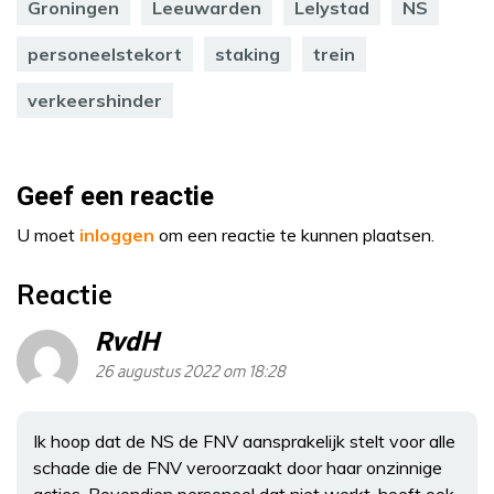
Groningen
Leeuwarden
Lelystad
NS
personeelstekort
staking
trein
verkeershinder
Geef een reactie
U moet
inloggen
om een reactie te kunnen plaatsen.
Reactie
RvdH
26 augustus 2022 om 18:28
Ik hoop dat de NS de FNV aansprakelijk stelt voor alle
schade die de FNV veroorzaakt door haar onzinnige
acties. Bovendien personeel dat niet werkt, hoeft ook