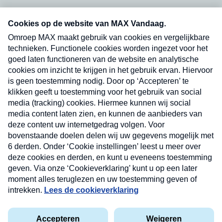
Neem hier een gratis abonnement op onze
nieuwsbrief. Elke vrijdag- en dinsdagochtend in
uw mailbox.
Verzend
Nieuwsbrief
Neem hier een gratis abonnement op onze
nieuwsbrief. Elke vrijdag- en dinsdagochtend in uw
mailbox.
Contact
Algemene voorwaarden
Privacyverklaring
Cookieverklaring