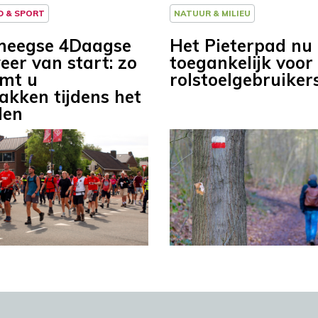
D & SPORT
NATUUR & MILIEU
meegse 4Daagse
Het Pieterpad nu
eer van start: zo
toegankelijk voor
mt u
rolstoelgebruiker
kken tijdens het
len