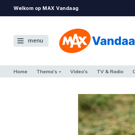
Welkom op MAX Vandaag
menu
Home
Thema’s
Video’s
TV & Radio
CONSUMENT
ETEN & DRINKEN
FAMILIE & RELATIE
GELD, W
TERUG NAAR TOEN