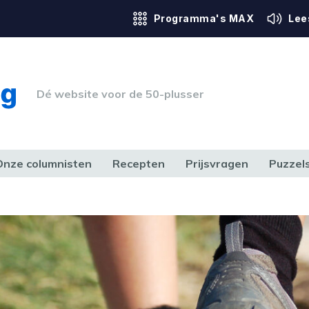
Programma's MAX
Lee
Dé website voor de 50-plusser
Onze columnisten
Recepten
Prijsvragen
Puzzel
ERK & RECHT
GEZONDHEID & SPORT
HUIS, TUIN & HOBBY
MEDIA & 