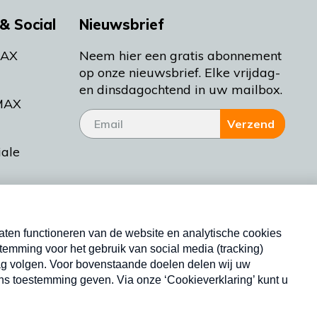
& Social
Nieuwsbrief
MAX
Neem hier een gratis abonnement
op onze nieuwsbrief. Elke vrijdag-
en dinsdagochtend in uw mailbox.
MAX
Verzend
iale
tieman
ctueel
Nieuwsbrief
d Bakt
Neem hier een gratis abonnement op onze
nieuwsbrief. Elke vrijdag- en dinsdagochtend in uw
mailbox.