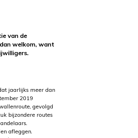
tie van de
 dan welkom, want
willigers.
t jaarlijks meer dan
eptember 2019
wallenroute, gevolgd
tuk bijzondere routes
wandelaars.
len afleggen.