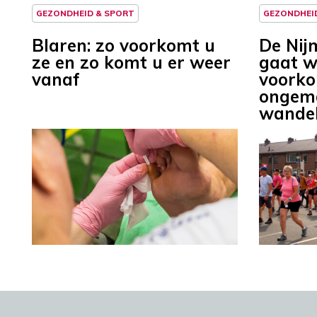
GEZONDHEID & SPORT
GEZONDHEI
Blaren: zo voorkomt u
De Nij
ze en zo komt u er weer
gaat w
vanaf
voorko
ongema
wande