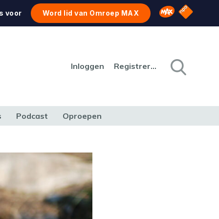
NPO Star
Omroep MAX
s voor
Word lid van Omroep MAX
Inloggen
Registreren
s
Podcast
Oproepen
CULTUUR
NATUUR & MILIEU
REIZEN & VERKEER