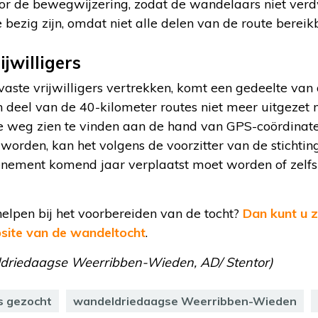
oor de bewegwijzering, zodat de wandelaars niet verdw
 bezig zijn, omdat niet alle delen van de route bereikb
jwilligers
aste vrijwilligers vertrekken, komt een gedeelte van
en deel van de 40-kilometer routes niet meer uitgezet 
weg zien te vinden aan de hand van GPS-coördinate
 worden, kan het volgens de voorzitter van de stichtin
enement komend jaar verplaatst moet worden of zelfs
helpen bij het voorbereiden van de tocht?
Dan kunt u zi
site van de wandeltocht
.
ldriedaagse Weerribben-Wieden, AD/ Stentor)
rs gezocht
wandeldriedaagse Weerribben-Wieden