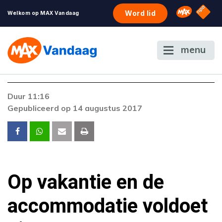
NPO S
Omroep 
Word lid
Welkom op MAX Vandaag
menu
Foutcode 403
Duur 11:16
De gewenste stream is op dit moment niet
Gepubliceerd op 14 augustus 2017
beschikbaar. Als het probleem zich blijft
voordoen, neem dan contact op met onze
klantenservice.
Op vakantie en de
accommodatie voldoet