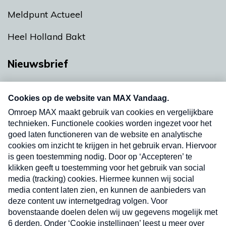
Meldpunt Actueel
Heel Holland Bakt
Nieuwsbrief
Neem hier een gratis abonnement op onze
nieuwsbrief. Elke vrijdag- en dinsdagochtend in
uw mailbox.
Verzend