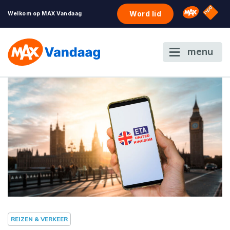
NPO S
Omroep 
Word lid
Welkom op MAX Vandaag
menu
REIZEN & VERKEER