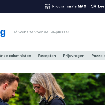
Programma's MAX
Lee
Dé website voor de 50-plusser
Onze columnisten
Recepten
Prijsvragen
Puzzel
ERK & RECHT
GEZONDHEID & SPORT
HUIS, TUIN & HOBBY
MEDIA & 