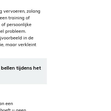
g vervoeren, zolang
een training of
 of persoonlijke
kel probleem.
ijvoorbeeld in de
ie, maar verkleint
 bellen tijdens het
aan een
 hoeft u geen