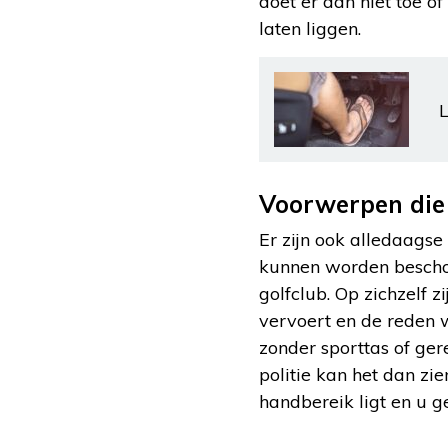
doet er dan niet toe of
laten liggen.
L
Voorwerpen die
Er zijn ook alledaagse 
kunnen worden beschou
golfclub. Op zichzelf
vervoert en de reden w
zonder sporttas of ger
politie kan het dan zie
handbereik ligt en u 