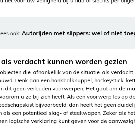
 u het voor uw veiligheid bij u had of slechts per onge
Autorijden met slippers: wel of niet to
ees ook:
 als verdacht kunnen worden gezien
objecten die, afhankelijk van de situatie, als verdacht
wd. Denk aan een honkbalknuppel, hockeystick, ketti
 zijn dit geen verboden voorwerpen. Het gaat om de m
aarom u ze bij zich heeft. Als een voorwerp los op de
eedschapskist bijvoorbeeld, dan heeft het geen duideli
n als een potentieel slag- of steekwapen. Zeker als he
geen logische verklaring kunt geven voor de aanwezig