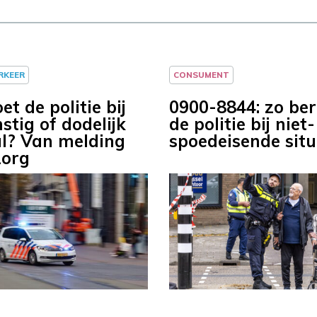
ERKEER
CONSUMENT
t de politie bij
0900-8844: zo ber
stig of dodelijk
de politie bij niet-
l? Van melding
spoedeisende situ
zorg