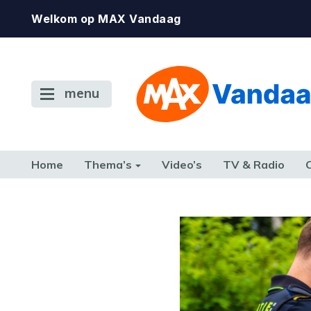
Welkom op MAX Vandaag
menu
Home
Thema’s
Video’s
TV & Radio
CONSUMENT
ETEN & DRINKEN
FAMILIE & RELATIE
GELD, W
TERUG NAAR TOEN