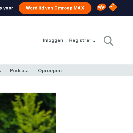
NPO Star
Omroep MAX
s voor
Word lid van Omroep MAX
Inloggen
Registreren
s
Podcast
Oproepen
CULTUUR
NATUUR & MILIEU
REIZEN & VERKEER