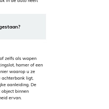
luk in de auto heeft
egestaan?
 of zelfs als wapen
ngslot, hamer of een
anier waarop u ze
 achterbank ligt,
jke aanleiding. De
t object binnen
heid ervan.