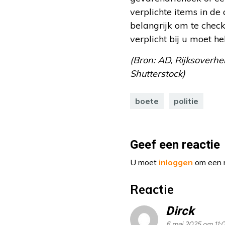
verplichte items in de
belangrijk om te checke
verplicht bij u moet h
(Bron: AD, Rijksoverhei
Shutterstock)
boete
politie
Geef een reactie
U moet
inloggen
om een r
Reactie
Dirck
6 mei 2025 om 11: