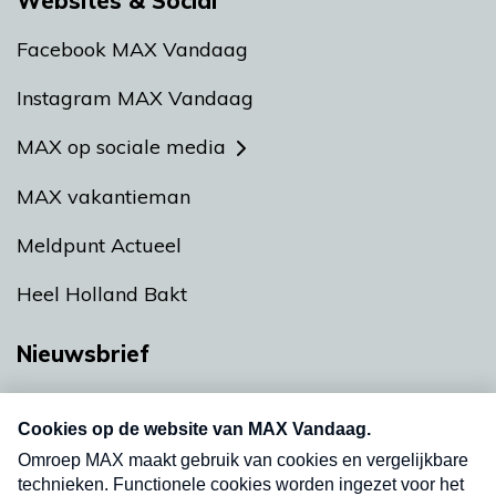
Websites & Social
Facebook MAX Vandaag
Instagram MAX Vandaag
MAX op sociale media
MAX vakantieman
Meldpunt Actueel
Heel Holland Bakt
Nieuwsbrief
Neem hier een gratis abonnement op onze
nieuwsbrief. Elke vrijdag- en dinsdagochtend in
uw mailbox.