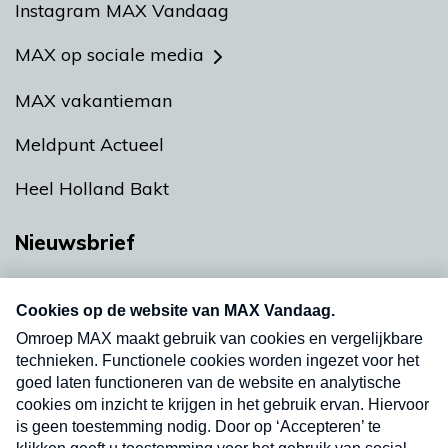
Instagram MAX Vandaag
MAX op sociale media
MAX vakantieman
Meldpunt Actueel
Heel Holland Bakt
Nieuwsbrief
Neem hier een gratis abonnement op onze
nieuwsbrief. Elke vrijdag- en dinsdagochtend in
uw mailbox.
Verzend