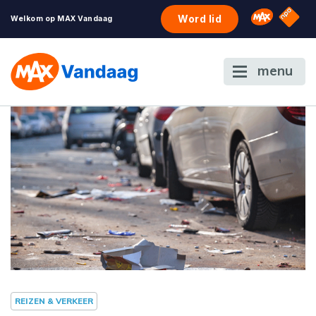
NPO S
Omroep 
Word lid
Welkom op MAX Vandaag
menu
REIZEN & VERKEER