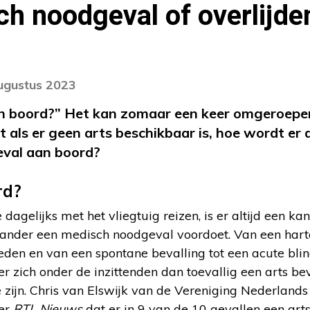
h noodgeval of overlijde
augustus 2023
aan boord?” Het kan zomaar een keer omgeroepe
t als er geen arts beschikbaar is, hoe wordt e
val aan boord?
rd?
dagelijks met het vliegtuig reizen, is er altijd een k
n ander een medisch noodgeval voordoet. Van een hart
den en van een spontane bevalling tot een acute bli
r zich onder de inzittenden dan toevallig een arts bev
e zijn. Chris van Elswijk van de Vereniging Nederland
ver
RTL Nieuws
dat er in 9 van de 10 gevallen een art