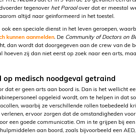
rdvoerder tegenover
het Parool
over dat er meestal we
aarom altijd naar geïnformeerd in het toestel.
s ook een speciale dienst in het leven geroepen, waarb
ich kunnen aanmelden
. De
Community of Doctors on B
ht, dan wordt dat doorgegeven aan de crew van de bet
hoeven zij dan niet eerst op zoek naar een arts, maa
l op medisch noodgeval getraind
 dat er geen arts aan boord is. Dan is het wellicht ee
binepersoneel opgeleid wordt, om te helpen in dat soor
collen, waarbij ze verschillende rollen toebedeeld kr
verlenen, ervoor zorgen dat de omstandigheden voor
 voor een goede communicatie. Om in te grijpen bij e
e hulpmiddelen aan boord, zoals bijvoorbeeld een AED