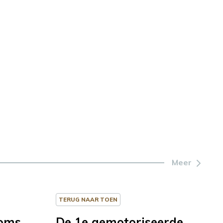
Meer
TERUG NAAR TOEN
soms
De 1e gemotoriseerde