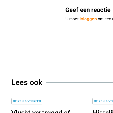
Geef een reactie
U moet
inloggen
om een r
Lees ook
REIZEN & VERKEER
REIZEN & V
Vlucht vertraagd of
Misseli