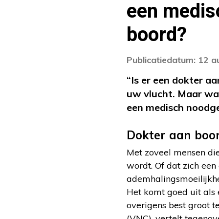
een medisc
boord?
Publicatiedatum: 12 
“Is er een dokter 
uw vlucht. Maar wa
een medisch noodge
Dokter aan boo
Met zoveel mensen die 
wordt. Of dat zich ee
ademhalingsmoeilijkhe
Het komt goed uit als e
overigens best groot t
(VNC), vertelt tegeno