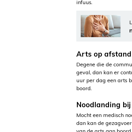
infuus.
L
n
Arts op afstand
Degene die de communic
geval, dan kan er con
uur per dag een arts 
boord.
Noodlanding bi
Mocht een medisch nood
dan kan de gezagvoerd
van de arts aan boord 