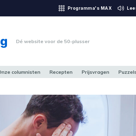
Programma's MAX
Lee
Dé website voor de 50-plusser
Onze columnisten
Recepten
Prijsvragen
Puzzel
ERK & RECHT
GEZONDHEID & SPORT
HUIS, TUIN & HOBBY
MEDIA & 