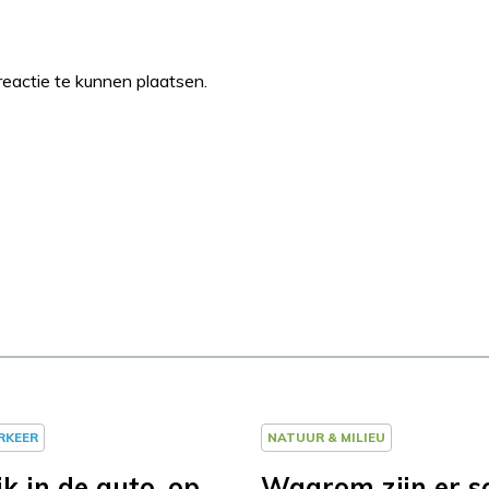
eactie te kunnen plaatsen.
ERKEER
NATUUR & MILIEU
jk in de auto, op
Waarom zijn er 