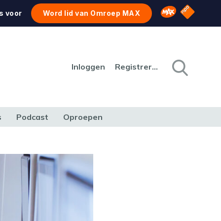
NPO Star
Omroep MAX
s voor
Word lid van Omroep MAX
Inloggen
Registreren
s
Podcast
Oproepen
CULTUUR
NATUUR & MILIEU
REIZEN & VERKEER