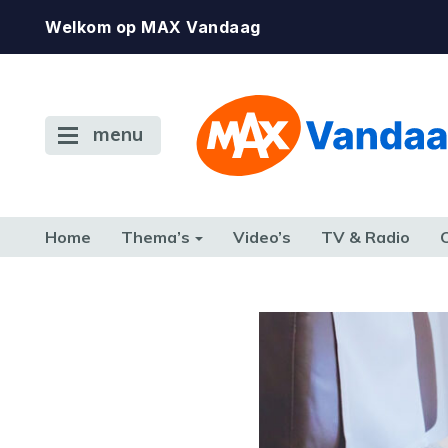
Welkom op MAX Vandaag
menu
Home
Thema’s
Video’s
TV & Radio
CONSUMENT
ETEN & DRINKEN
FAMILIE & RELATIE
GELD, W
TERUG NAAR TOEN