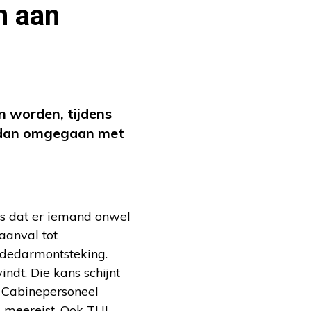
n aan
n worden, tijdens
r dan omgegaan met
ans dat er iemand onwel
aanval tot
ndedarmontsteking.
indt. Die kans schijnt
s Cabinepersoneel
s meereist. Ook TUI