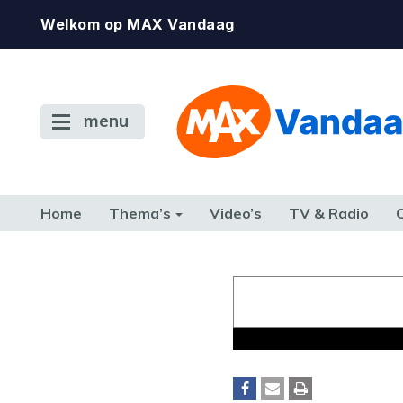
Welkom op MAX Vandaag
menu
Home
Thema’s
Video’s
TV & Radio
CONSUMENT
ETEN & DRINKEN
FAMILIE & RELATIE
GELD, W
TERUG NAAR TOEN