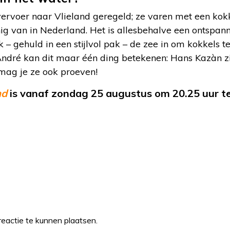
vervoer naar Vlieland geregeld; ze varen met een kok
ig van in Nederland. Het is allesbehalve een ontspann
– gehuld in een stijlvol pak – de zee in om kokkels t
André kan dit maar één ding betekenen: Hans Kazàn zi
, mag je ze ook proeven!
nd
is vanaf zondag 25 augustus om 20.25 uur te
eactie te kunnen plaatsen.