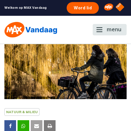
NPO S
Omroep 
Word lid
Welkom op MAX Vandaag
menu
NATUUR & MILIEU