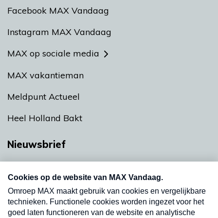
Facebook MAX Vandaag
Instagram MAX Vandaag
MAX op sociale media
MAX vakantieman
Meldpunt Actueel
Heel Holland Bakt
Nieuwsbrief
Neem hier een gratis abonnement op onze
nieuwsbrief. Elke vrijdag- en dinsdagochtend in
uw mailbox.
Verzend