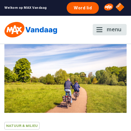
NPO S
Omroep 
Word lid
Welkom op MAX Vandaag
menu
NATUUR & MILIEU