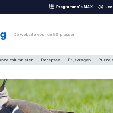
Programma's MAX
Lee
Dé website voor de 50-plusser
Onze columnisten
Recepten
Prijsvragen
Puzzel
ERK & RECHT
GEZONDHEID & SPORT
HUIS, TUIN & HOBBY
MEDIA & 