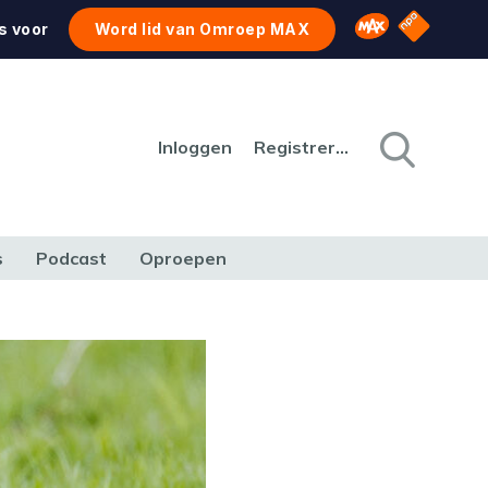
NPO Star
Omroep MAX
s voor
Word lid van Omroep MAX
Inloggen
Registreren
s
Podcast
Oproepen
CULTUUR
NATUUR & MILIEU
REIZEN & VERKEER