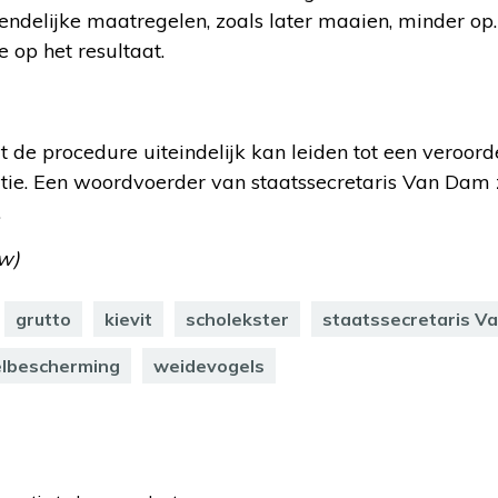
ndelijke maatregelen, zoals later maaien, minder op.
 op het resultaat.
t de procedure uiteindelijk kan leiden tot een veroord
itie. Een woordvoerder van staatssecretaris Van Dam 
.
w)
grutto
kievit
scholekster
staatssecretaris V
lbescherming
weidevogels