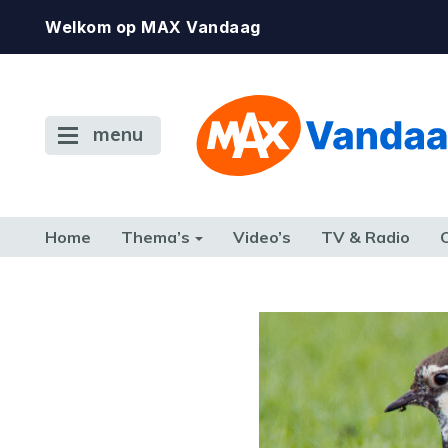
Welkom op MAX Vandaag
menu
Home
Thema’s
Video’s
TV & Radio
CONSUMENT
ETEN & DRINKEN
FAMILIE & RELATIE
GELD, W
TERUG NAAR TOEN