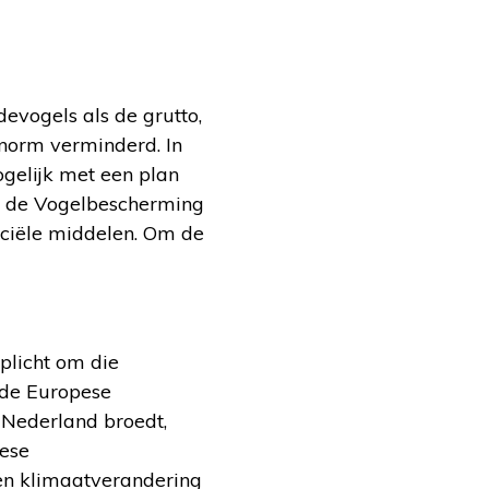
evogels als de grutto,
 enorm verminderd. In
gelijk met een plan
r de Vogelbescherming
anciële middelen. Om de
plicht om die
nde Europese
 Nederland broedt,
pese
en klimaatverandering