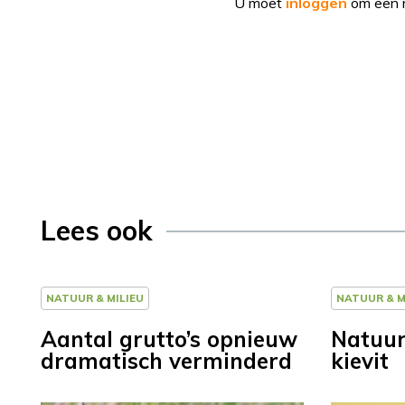
U moet
inloggen
om een r
Lees ook
NATUUR & MILIEU
NATUUR & M
Aantal grutto’s opnieuw
Natuur
dramatisch verminderd
kievit