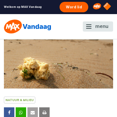
NPO S
Omroep 
Word lid
Welkom op MAX Vandaag
menu
NATUUR & MILIEU