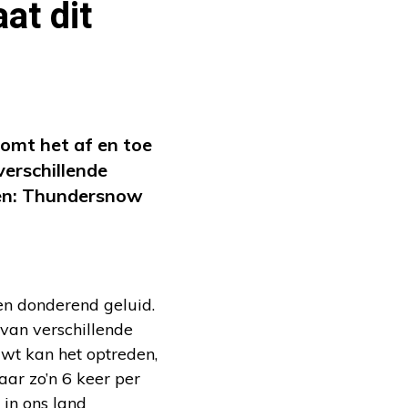
at dit
omt het af en toe
verschillende
men: Thundersnow
een donderend geluid.
 van verschillende
wt kan het optreden,
ar zo’n 6 keer per
 in ons land