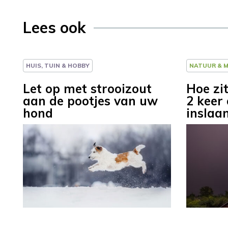
Lees ook
HUIS, TUIN & HOBBY
NATUUR & M
Let op met strooizout
Hoe zi
aan de pootjes van uw
2 keer
hond
inslaa