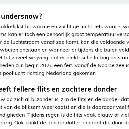
hundersnow?
kkelijkst bij warme en vochtige lucht. Iets waar ’s w
ms kan er toch een behoorlijk groot temperatuurversc
r de luchtstroom vanaf zee komt, kan die voldoende vo
wbuien ontstaan en wanneer er tijdens die buien vold
 tot zoveel wrijving, dat er elektrische lading ontsta
eden zijn begin 2026 een feit. Vanaf de Noorse zee i
e poollucht richting Nederland gekomen.
ft fellere flits en zachtere donder
 op zich al bijzonder is, zijn de flits en de donder d
t van de bliksem weerkaatst en die is daardoor veel f
digheden. Tijdens regen is de flits vaak blauw of viol
urig. Ook klinkt de donder doffer, doordat die door 