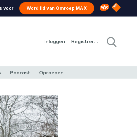
NPO Star
Omroep MAX
s voor
Word lid van Omroep MAX
Inloggen
Registreren
s
Podcast
Oproepen
CULTUUR
NATUUR & MILIEU
REIZEN & VERKEER