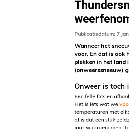
Thundersn
weerfeno
Publicatiedatum: 7 ja
Wanneer het sneeuw
voor. En dat is ook 
plekken in het lan
(onweerssneeuw) ge
Onweer is toch 
Een felle flits en afh
Het is iets wat we
voo
temperaturen met elka
al is dat een stuk ze
jaar waargenomen. Toc