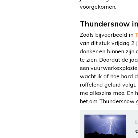
voorgekomen.
Thundersnow in
Zoals bijvoorbeeld in
T
van dit stuk vrijdag 
donker en binnen zijn 
te zien. Doordat de ja
een vuurwerkexplosie t
wacht ik af hoe hard d
roffelend geluid volgt
me alleszins mee. En h
het om Thundersnow g
L