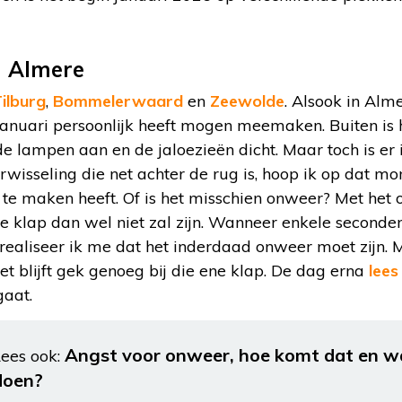
 Almere
ilburg
,
Bommelerwaard
en
Zeewolde
. Alsook in Alme
2 januari persoonlijk heeft mogen meemaken. Buiten i
de lampen aan en de jaloezieën dicht. Maar toch is er 
arwisseling die net achter de rug is, hoop ik op dat m
e maken heeft. Of is het misschien onweer? Met het o
e klap dan wel niet zal zijn. Wanneer enkele seconden
, realiseer ik me dat het inderdaad onweer moet zijn.
et blijft gek genoeg bij die ene klap. De dag erna
lees
aat.
Angst voor onweer, hoe komt dat en wa
ees ook:
doen?