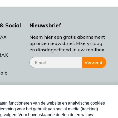
& Social
Nieuwsbrief
MAX
Neem hier een gratis abonnement
op onze nieuwsbrief. Elke vrijdag-
en dinsdagochtend in uw mailbox.
MAX
Verzend
iale
tieman
ctueel
Nieuwsbrief
d Bakt