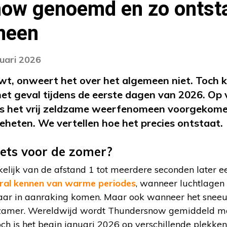
ow genoemd en zo ontsta
meen
nuari 2026
t, onweert het over het algemeen niet. Toch k
het geval tijdens de eerste dagen van 2026. Op 
d is het vrij zeldzame weerfenomeen voorgeko
heten. We vertellen hoe het precies ontstaat.
iets voor de zomer?
ankelijk van de afstand 1 tot meerdere seconden later 
ral kennen van warme periodes
, wanneer luchtlagen
ar in aanraking komen. Maar ook wanneer het sneeu
ldzamer. Wereldwijd wordt Thundersnow gemiddeld ma
h is het begin januari 2026 op verschillende plekken