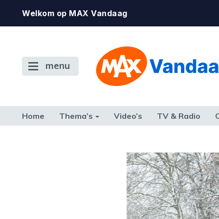
Welkom op MAX Vandaag
menu
Home
Thema’s
Video’s
TV & Radio
CONSUMENT
ETEN & DRINKEN
FAMILIE & RELATIE
GELD, W
TERUG NAAR TOEN