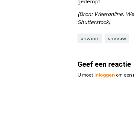
gedempt.
(Bron: Weeronline, Wee
Shutterstock)
onweer
sneeuw
Geef een reactie
U moet
inloggen
om een r