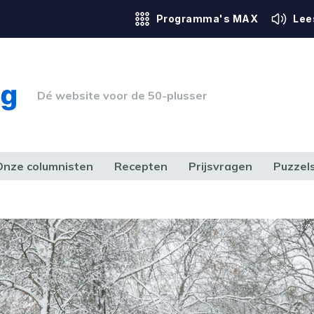
Programma's MAX
Lee
Dé website voor de 50-plusser
Onze columnisten
Recepten
Prijsvragen
Puzzel
ERK & RECHT
GEZONDHEID & SPORT
HUIS, TUIN & HOBBY
MEDIA & 