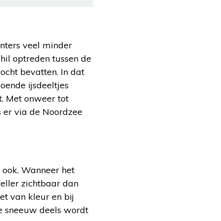
inters veel minder
hil optreden tussen de
cht bevatten. In dat
oende ijsdeeltjes
at. Met onweer tot
s er via de Noordzee
at ook. Wanneer het
eller zichtbaar dan
et van kleur en bij
de sneeuw deels wordt