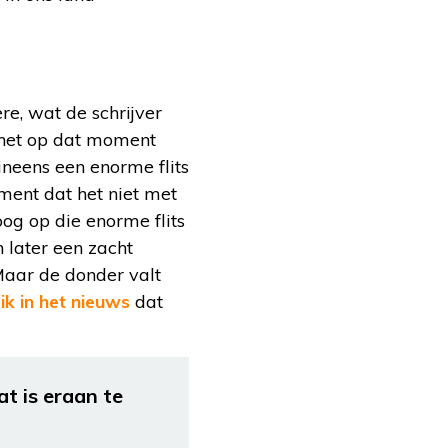
re, wat de schrijver
s het op dat moment
ineens een enorme flits
oment dat het niet met
og op die enorme flits
 later een zacht
 Maar de donder valt
 ik in het nieuws
dat
t is eraan te