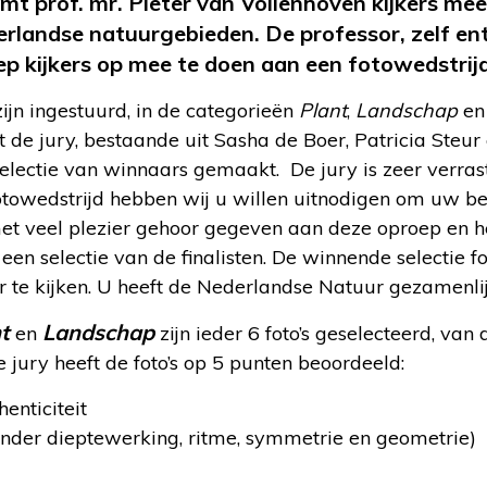
 prof. mr. Pieter van Vollenhoven kijkers mee
rlandse natuurgebieden. De professor, zelf en
ep kijkers op mee te doen aan een fotowedstrij
zijn ingestuurd, in de categorieën
Plant
,
Landschap
e
t de jury, bestaande uit Sasha de Boer, Patricia Steur 
selectie van winnaars gemaakt. De jury is zeer verras
fotowedstrijd hebben wij u willen uitnodigen om uw b
met veel plezier gehoor gegeven aan deze oproep en he
en selectie van de finalisten. De winnende selectie fo
te kijken. U heeft de Nederlandse Natuur gezamenlijk
t
Landschap
en
zijn ieder 6 foto’s geselecteerd, van
De jury heeft de foto’s op 5 punten beoordeeld:
henticiteit
nder dieptewerking, ritme, symmetrie en geometrie)