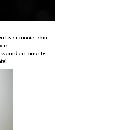
at is er mooier dan
oem.
ite waard om naar te
e’.