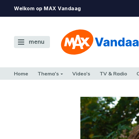
Welkom op MAX Vandaag
menu
Home
Thema’s
Video’s
TV & Radio
CONSUMENT
ETEN & DRINKEN
FAMILIE & RELATIE
GELD, W
TERUG NAAR TOEN