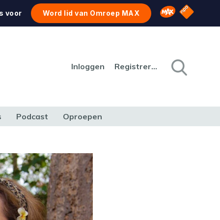
NPO Star
Omroep MAX
s voor
Word lid van Omroep MAX
Inloggen
Registreren
s
Podcast
Oproepen
CULTUUR
NATUUR & MILIEU
REIZEN & VERKEER