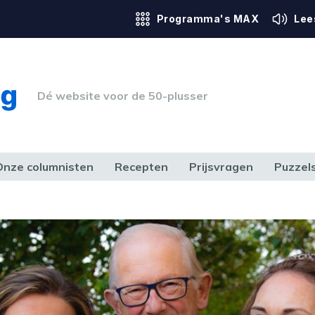
Programma's MAX
Lee
Dé website voor de 50-plusser
Onze columnisten
Recepten
Prijsvragen
Puzzel
ERK & RECHT
GEZONDHEID & SPORT
HUIS, TUIN & HOBBY
MEDIA & 