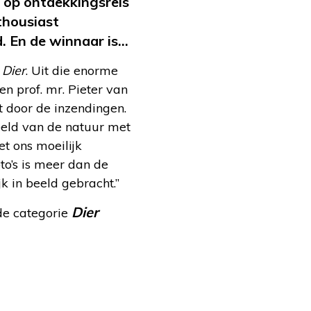
 op ontdekkingsreis
thousiast
d. En de winnaar is…
n
Dier
. Uit die enorme
en prof. mr. Pieter van
t door de inzendingen.
eeld van de natuur met
t ons moeilijk
to’s is meer dan de
 in beeld gebracht.”
Dier
 de categorie