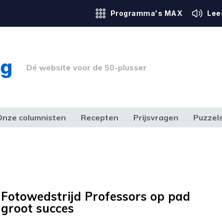
Programma's MAX
Lee
Dé website voor de 50-plusser
Onze columnisten
Recepten
Prijsvragen
Puzzel
ERK & RECHT
GEZONDHEID & SPORT
HUIS, TUIN & HOBBY
MEDIA & 
Fotowedstrijd Professors op pad
groot succes