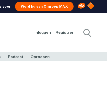
NPO Star
Omroep MAX
s voor
Word lid van Omroep MAX
Inloggen
Registreren
s
Podcast
Oproepen
CULTUUR
NATUUR & MILIEU
REIZEN & VERKEER