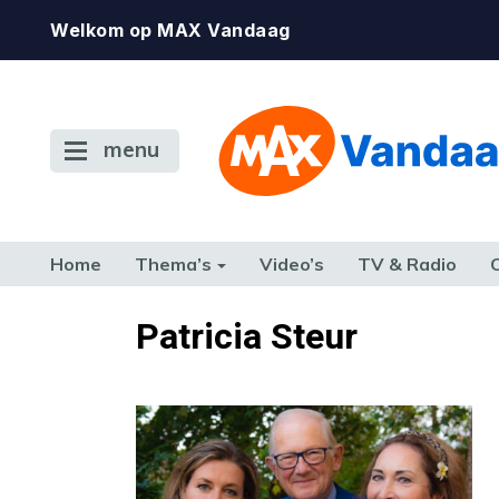
Welkom op MAX Vandaag
menu
Home
Thema’s
Video’s
TV & Radio
CONSUMENT
ETEN & DRINKEN
FAMILIE & RELATIE
GELD, W
Patricia Steur
TERUG NAAR TOEN