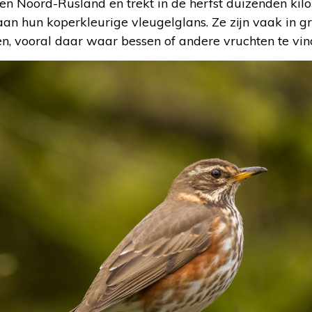
 en Noord-Rusland en trekt in de herfst duizenden kil
n hun koperkleurige vleugelglans. Ze zijn vaak in gr
en, vooral daar waar bessen of andere vruchten te vind