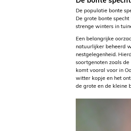
De bonte specht
De populatie bonte sp
De grote bonte specht
strenge winters in tui
Een belangrijke oorza
natuurlijker beheerd w
nestgelegenheid. Hierd
soortgenoten zoals de 
komt vooral voor in Oo
witter kopje en het on
de grote en de kleine b