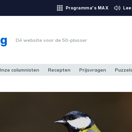
Programma's MAX
Lee
Dé website voor de 50-plusser
Onze columnisten
Recepten
Prijsvragen
Puzzel
ERK & RECHT
GEZONDHEID & SPORT
HUIS, TUIN & HOBBY
MEDIA & 