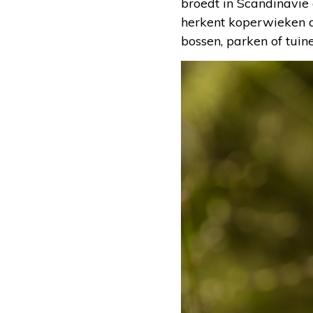
broedt in Scandinavië
herkent koperwieken aa
bossen, parken of tuin