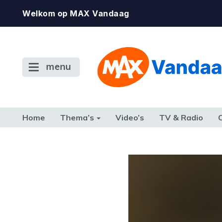
Welkom op MAX Vandaag
menu
Home
Thema’s
Video’s
TV & Radio
CONSUMENT
ETEN & DRINKEN
FAMILIE & RELATIE
GELD, W
TERUG NAAR TOEN