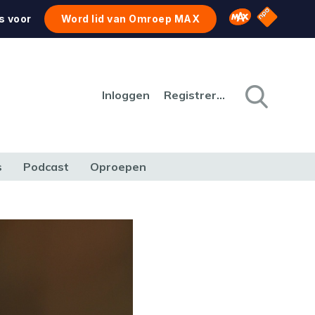
NPO Star
Omroep MAX
s voor
Word lid van Omroep MAX
Inloggen
Registreren
s
Podcast
Oproepen
CULTUUR
NATUUR & MILIEU
REIZEN & VERKEER