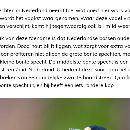
echten in Nederland neemt toe, wat goed nieuws is vo
 wordt het vaakst waargenomen. Waar deze vogel vro
nen verschijnt, komt hij tegenwoordig ook bij mild wee
ak van deze toename is dat Nederlandse bossen oud
orden. Dood hout blijft liggen, wat zorgt voor extra v
oor profiteren niet alleen de grote bonte spechten, m
kleine bonte specht. De middelste bonte specht is ee
st- en Zuid-Nederland. U herkent deze soort aan het v
tbreken van een duidelijke zwarte baardstreep. Qua fo
onte specht in, en hij heeft een iets rondere kop.