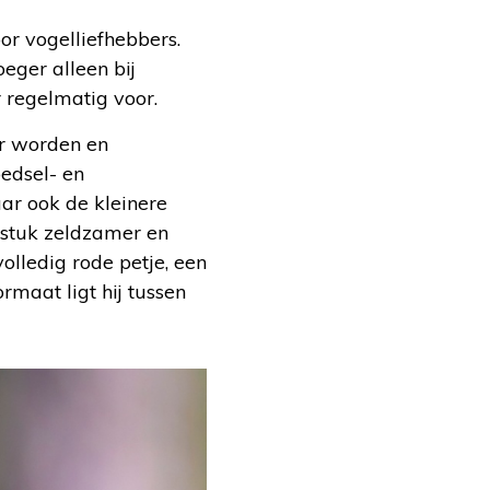
or vogelliefhebbers.
eger alleen bij
r regelmatig voor.
er worden en
oedsel- en
aar ook de kleinere
n stuk zeldzamer en
olledig rode petje, een
rmaat ligt hij tussen