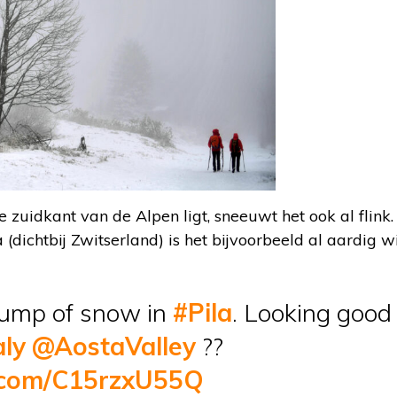
de zuidkant van de Alpen ligt, sneeuwt het ook al flink. 
(dichtbij Zwitserland) is het bijvoorbeeld al aardig wi
dump of snow in
#Pila
. Looking good f
aly
@AostaValley
??
r.com/C15rzxU55Q