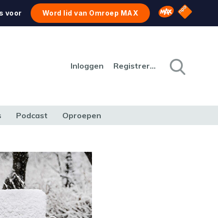
NPO Star
Omroep MAX
s voor
Word lid van Omroep MAX
Inloggen
Registreren
s
Podcast
Oproepen
CULTUUR
NATUUR & MILIEU
REIZEN & VERKEER