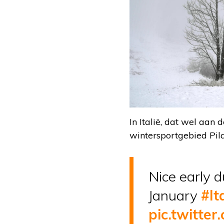
In Italië, dat wel aan 
wintersportgebied Pila 
Nice early 
January
#It
pic.twitte