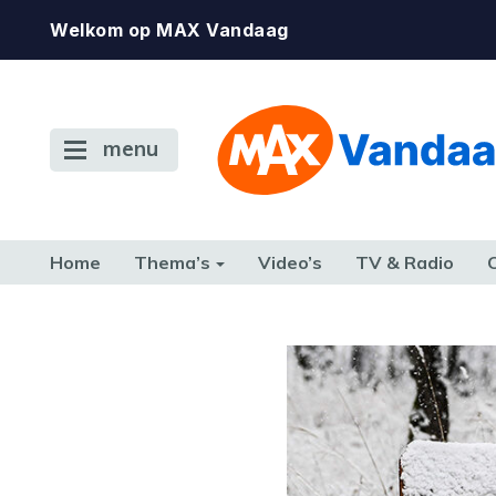
Welkom op MAX Vandaag
menu
Home
Thema’s
Video’s
TV & Radio
CONSUMENT
ETEN & DRINKEN
FAMILIE & RELATIE
GELD, W
TERUG NAAR TOEN