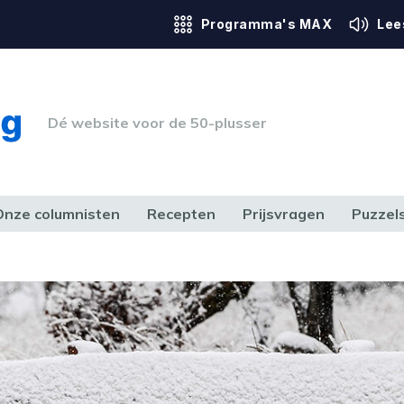
Programma's MAX
Lee
Dé website voor de 50-plusser
Onze columnisten
Recepten
Prijsvragen
Puzzel
ERK & RECHT
GEZONDHEID & SPORT
HUIS, TUIN & HOBBY
MEDIA & 