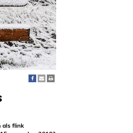
s
als flink