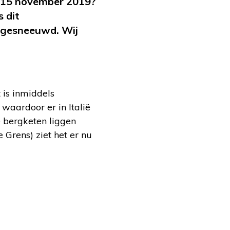
op 15 november 2019?
 dit
l gesneeuwd. Wij
.
 is inmiddels
waardoor er in Italië
de bergketen liggen
 Grens) ziet het er nu