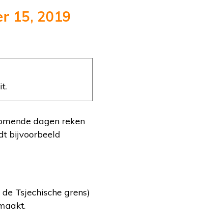
r 15, 2019
t.
 komende dagen reken
dt bijvoorbeeld
 de Tsjechische grens)
maakt.