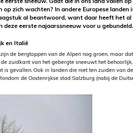
e eerste sneeuw. Gaat die in ons land vallen 
n op zich wachten? In andere Europese landen is
aagstuk al beantwoord, want daar heeft het a
an deze eerste najaarssneeuw voor u gebundeld
k en Italië
zijn de bergtoppen van de Alpen nog groen, maar dat
de zuidkant van het gebergte sneeuwt het behoorlijk, 
at is gevallen. Ook in landen die niet ten zuiden van 
ondom de Oostenrijkse stad Salzburg (nabij de Duitse