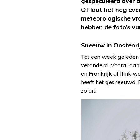
gespeculeerd over d
Of laat het nog eve
meteorologische vr
hebben de foto’s v
Sneeuw in Oostenrij
Tot een week geleden 
veranderd. Vooral aan 
en Frankrijk al flink w
heeft het gesneeuwd. R
zo uit: