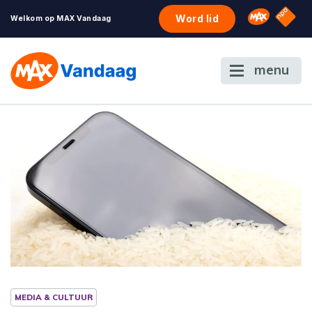
NPO S
Omroep 
Word lid
Welkom op MAX Vandaag
menu
MEDIA & CULTUUR