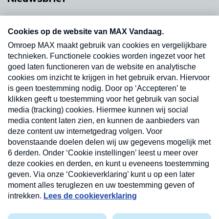
Neem hier een gratis abonnement op onze
nieuwsbrief. Elke vrijdag- en dinsdagochtend in
uw mailbox.
Verzend
Nieuwsbrief
Neem hier een gratis abonnement op onze
nieuwsbrief. Elke vrijdag- en dinsdagochtend in uw
mailbox.
Contact
Algemene voorwaarden
Privacyverklaring
Cookieverklaring