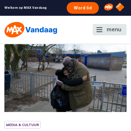
NPO S
Omroep 
Word lid
Welkom op MAX Vandaag
menu
MEDIA & CULTUUR