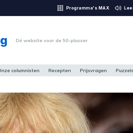
Programma's MAX
Lee
Dé website voor de 50-plusser
Onze columnisten
Recepten
Prijsvragen
Puzzel
ERK & RECHT
GEZONDHEID & SPORT
HUIS, TUIN & HOBBY
MEDIA & 