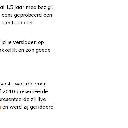
al 1,5 jaar mee bezig”,
el eens geprobeerd een
j kan het beter
tijd je verslagen op
kkelijk en zo’n goede
n vaste waarde voor
f 2010 presenteerde
resenteerde zij live
g
en werd zij geridderd