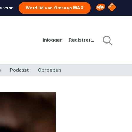
NPO Star
Omroep MAX
s voor
Word lid van Omroep MAX
Inloggen
Registreren
s
Podcast
Oproepen
CULTUUR
NATUUR & MILIEU
REIZEN & VERKEER