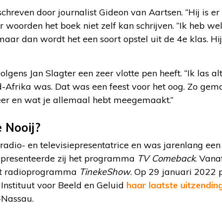
chreven door journalist Gideon van Aartsen. “Hij is er 
ar woorden het boek niet zelf kan schrijven. “Ik heb w
 maar dan wordt het een soort opstel uit de 4e klas. Hi
olgens Jan Slagter een zeer vlotte pen heeft. “Ik las al
d-Afrika was. Dat was een feest voor het oog. Zo gema
feer en wat je allemaal hebt meegemaakt.”
 Nooij?
 radio- en televisiepresentatrice en was jarenlang ee
6 presenteerde zij het programma
TV Comeback
. Vana
het radioprogramma
TinekeShow
. Op 29 januari 2022 p
Instituut voor Beeld en Geluid
haar laatste uitzendin
-Nassau.