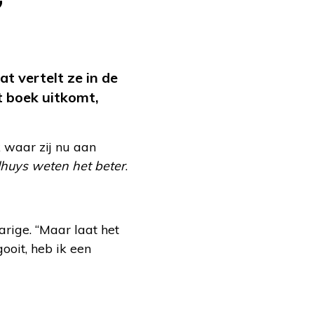
’
t vertelt ze in de
 boek uitkomt,
 waar zij nu aan
lhuys weten het beter
.
jarige. “Maar laat het
ooit, heb ik een