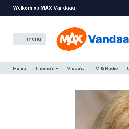
Welkom op MAX Vandaag
menu
Home
Thema’s
Video’s
TV & Radio
CONSUMENT
ETEN & DRINKEN
FAMILIE & RELATIE
GELD, W
TERUG NAAR TOEN