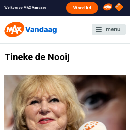
NPO S
Omroep 
Word lid
Welkom op MAX Vandaag
menu
Tineke de Nooij