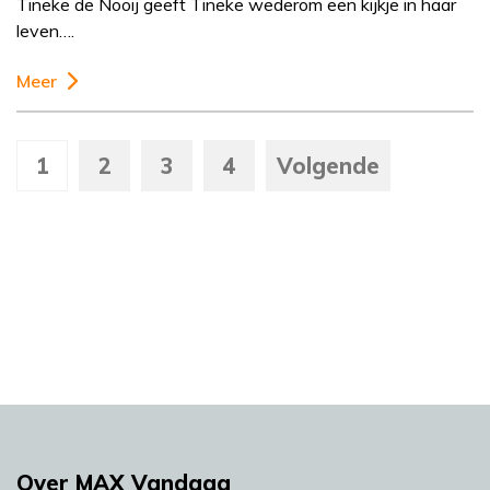
Tineke de Nooij geeft Tineke wederom een kijkje in haar
leven….
Meer
1
2
3
4
Volgende
Over MAX Vandaag