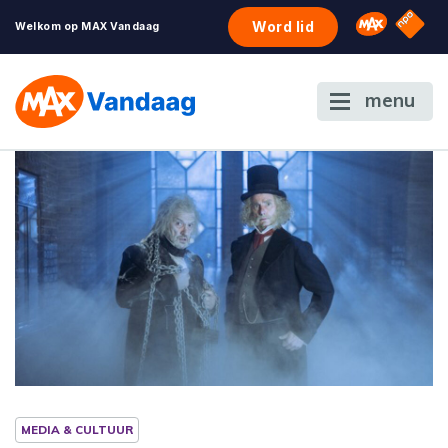
NPO S
Omroep 
Word lid
Welkom op MAX Vandaag
menu
MEDIA & CULTUUR