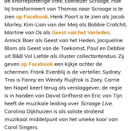
de knorrepotterige vrek; Ebenezer Scrooge. Hoe
hij transformeert van Thomas naar Scrooge is te
zien
op Facebook
. Henk Poort is te zien als Jacob
Marley, Kim-Lian van der Meij als Bobbie Cratchit,
Martine van Os als
Geest van het Verleden
,
Annick Boer als Geest van het Heden, Jacqueline
Blom als Geest van de Toekomst, Paul en Debbie
uit B&B Vol Liefde als illuster collectantenduo. Zij
geven
op Facebook
een kijkje achter de
schermen. Frank Evenblij is de verteller, Sydney
Tros is Fanny en Wendy Ruijfrok is Zoey. Carrie
ten Napel keert terug als verslaggever, de regie
is in handen van David Grifhorst en Eric van Tijn
heeft de muzikale leiding over
Scrooge Live
.
Carolina Dijkhuizen is als soliste stralend
muzikaal middelpunt van het unieke koor van
Carol Singers.