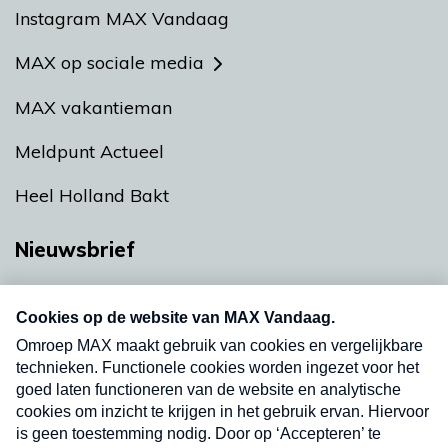
Instagram MAX Vandaag
MAX op sociale media
MAX vakantieman
Meldpunt Actueel
Heel Holland Bakt
Nieuwsbrief
Neem hier een gratis abonnement op onze
nieuwsbrief. Elke vrijdag- en dinsdagochtend in
uw mailbox.
Verzend