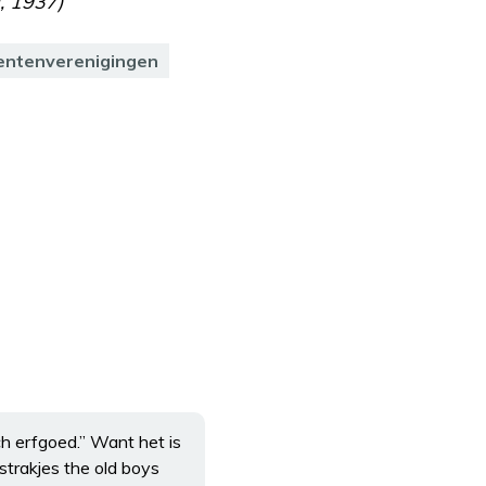
, 1937)
entenverenigingen
ch erfgoed.” Want het is
strakjes the old boys