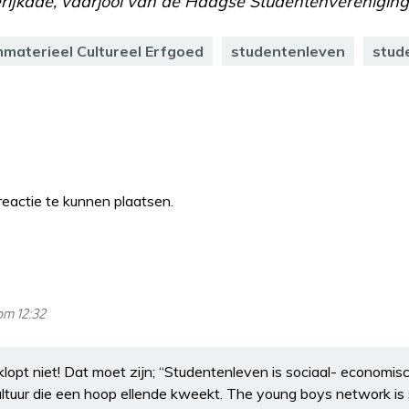
terijkade, vaarjool van de Haagse Studentenvereniging
mmaterieel Cultureel Erfgoed
studentenleven
stud
eactie te kunnen plaatsen.
om 12:32
klopt niet! Dat moet zijn; “Studentenleven is sociaal- economis
 cultuur die een hoop ellende kweekt. The young boys network is 