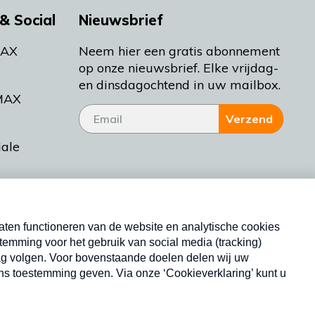
& Social
Nieuwsbrief
MAX
Neem hier een gratis abonnement
op onze nieuwsbrief. Elke vrijdag-
en dinsdagochtend in uw mailbox.
MAX
Verzend
iale
tieman
ctueel
Nieuwsbrief
d Bakt
Neem hier een gratis abonnement op onze
nieuwsbrief. Elke vrijdag- en dinsdagochtend in uw
mailbox.