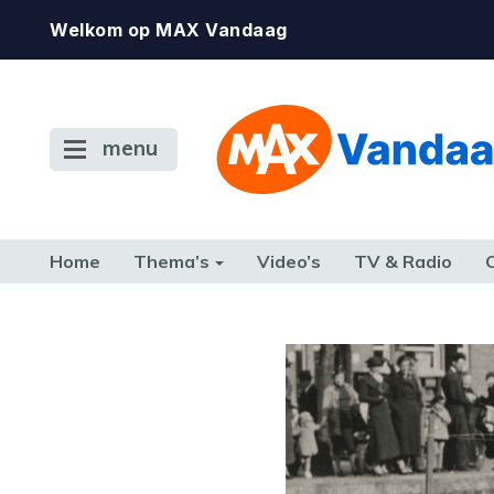
Welkom op MAX Vandaag
menu
Home
Thema’s
Video’s
TV & Radio
CONSUMENT
ETEN & DRINKEN
FAMILIE & RELATIE
GELD, W
TERUG NAAR TOEN