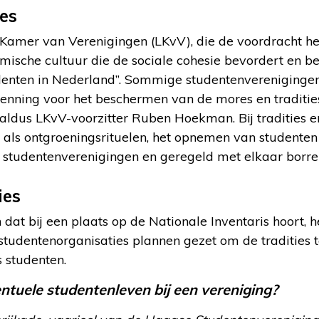
ies
 Kamer van Verenigingen (LKvV), die de voordracht he
ische cultuur die de sociale cohesie bevordert en bel
tudenten in Nederland”. Sommige studentenverenigingen
rkenning voor het beschermen van de mores en traditi
 aldus LKvV-voorzitter Ruben Hoekman. Bij tradities 
 als ontgroeningsrituelen, het opnemen van studenten
le studentenverenigingen en geregeld met elkaar borre
ies
 dat bij een plaats op de Nationale Inventaris hoort, h
studentenorganisaties plannen gezet om de tradities t
 studenten.
entuele studentenleven bij een vereniging?