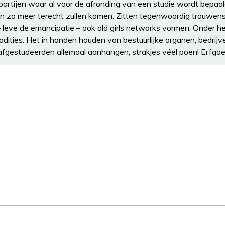
artijen waar al voor de afronding van een studie wordt bepaa
en zo meer terecht zullen komen. Zitten tegenwoordig trouwens
 – leve de emancipatie – ook old girls networks vormen. Onder h
adities. Het in handen houden van bestuurlijke organen, bedrijve
 afgestudeerden allemaal aanhangen; strakjes véél poen! Erfgoe