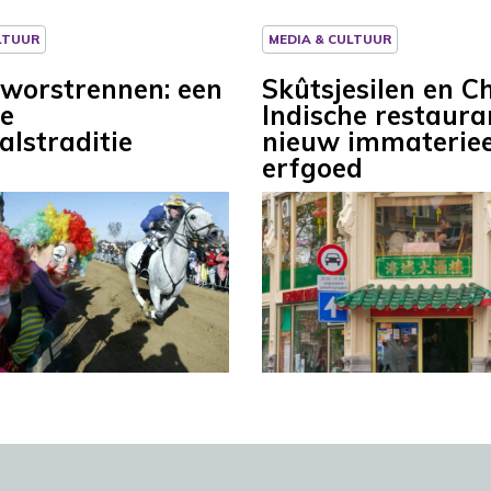
LTUUR
MEDIA & CULTUUR
worstrennen: een
Skûtsjesilen en C
e
Indische restaura
alstraditie
nieuw immateriee
erfgoed