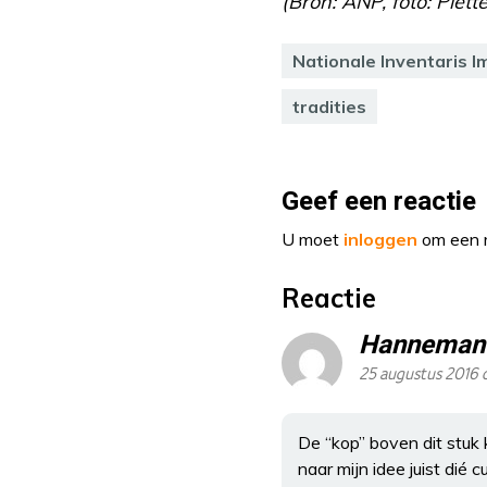
(Bron: ANP, foto: Plet
Nationale Inventaris I
tradities
Geef een reactie
U moet
inloggen
om een r
Reactie
Hanneman
25 augustus 2016 
De “kop” boven dit stuk 
naar mijn idee juist dié