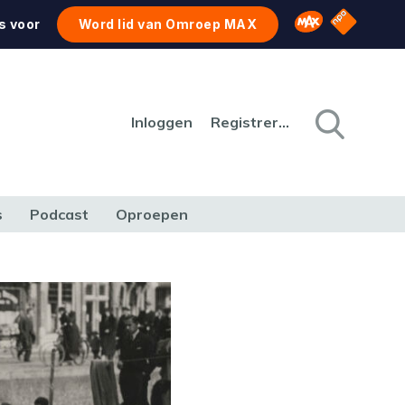
NPO Star
Omroep MAX
s voor
Word lid van Omroep MAX
Inloggen
Registreren
s
Podcast
Oproepen
CULTUUR
NATUUR & MILIEU
REIZEN & VERKEER